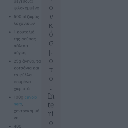
μεγέθους),
ο
ψιλοκομμένο
ν
500ml ζωμός
κ
λαχανικών
ό
1 κουταλιά
της σούπας
σ
σάλτσα
μ
σόγιας
ο
25g άνηθο, τα
τ
κοτσάνια και
τα φύλλα
ο
κομμένα
υ
χωριστά
In
100g
cavolo
te
nero
,
χοντροκομμέ
ri
νο
o
400