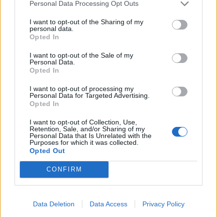
Personal Data Processing Opt Outs
τσίλι.
I want to opt-out of the Sharing of my
personal data.
Καλή απόλαυση!
Opted In
I want to opt-out of the Sale of my
SHARE:
Personal Data.
Opted In
LATEST POSTS
Λαβράκι στο φούρνο με πατάτες, ντοματίνια &
μυρωδικά
I want to opt-out of processing my
Personal Data for Targeted Advertising.
Opted In
I want to opt-out of Collection, Use,
Retention, Sale, and/or Sharing of my
Personal Data that Is Unrelated with the
Τάρτα με σύκα, προσούτο και γκοργκοντζόλα
Purposes for which it was collected.
Opted Out
CONFIRM
Το μυστικό για να μένει το μαρούλι φρέσκο για
μέρες
Data Deletion
Data Access
Privacy Policy