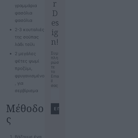
r
γραμμάρια
D
φασόλια
es
φασόλια
ig
2-3 κουταλιές
της σούπας
n!
λάδι τσίλι
2 μεγάλες
Συμ
πλη
φέτες ψωμί
ρώσ
τε
προζύμι,
το
φρυγανισμένο
Ema
il
, για
σας
σερβίρισμα
Μέθοδο
ς
Βάζουμε ένα