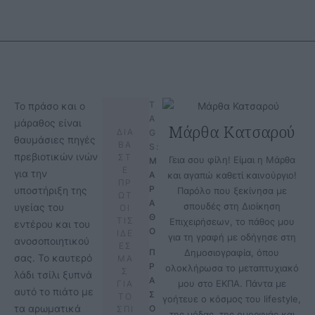
T
Το πράσο και ο
A
μάραθος είναι
Μάρθα Κατσαρού
ΔΙΑ
G
θαυμάσιες πηγές
ΒΑ
S:
πρεβιοτικών ινών
ΣΤ
Γεια σου φίλη! Είμαι η Μάρθα
Μ
Ε
για την
Α
και αγαπώ καθετί καινούργιο!
ΠΡ
Ρ
υποστήριξη της
Παρόλο που ξεκίνησα με
ΩΤ
Α
σπουδές στη Διοίκηση
υγείας του
ΟΙ
Θ
ΤΙΣ
Επιχειρήσεων, το πάθος μου
εντέρου και του
Ο
ΙΔΕ
για τη γραφή με οδήγησε στη
ανοσοποιητικού
ΕΣ
Π
Δημοσιογραφία, όπου
σας. Το καυτερό
ΜΑ
Ρ
ολοκλήρωσα το μεταπτυχιακό
Σ
λάδι τσίλι ξυπνά
Α
μου στο ΕΚΠΑ. Πάντα με
ΓΙΑ
αυτό το πιάτο με
Σ
ΤΟ
γοήτευε ο κόσμος του lifestyle,
τα αρωματικά
Ο
ΣΠΙ
της μόδας, της ομορφιάς και