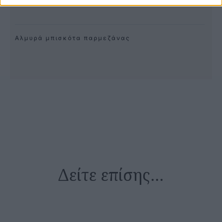
Αλμυρά μπισκότα παρμεζάνας
Δείτε επίσης…