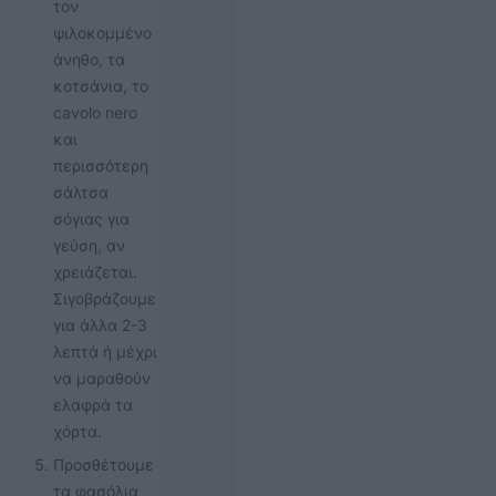
τον
ψιλοκομμένο
άνηθο, τα
κοτσάνια, το
cavolo nero
και
περισσότερη
σάλτσα
σόγιας για
γεύση, αν
χρειάζεται.
Σιγοβράζουμε
για άλλα 2-3
λεπτά ή μέχρι
να μαραθούν
ελαφρά τα
χόρτα.
Προσθέτουμε
τα φασόλια