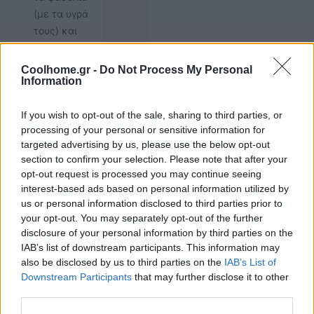
(με τα υγρά
τους) και
σιγοβράζουμε
μέχρι να
Coolhome.gr -
Do Not Process My Personal
Information
ζεσταθούν για
άλλο ένα
λεπτό.
If you wish to opt-out of the sale, sharing to third parties, or
processing of your personal or sensitive information for
Σερβίρουμε
targeted advertising by us, please use the below opt-out
σε μεγάλα
section to confirm your selection. Please note that after your
μπολ με
opt-out request is processed you may continue seeing
φρυγανισμένο
interest-based ads based on personal information utilized by
προζύμι στο
us or personal information disclosed to third parties prior to
your opt-out. You may separately opt-out of the further
πλάι.
disclosure of your personal information by third parties on the
Συμπληρώστε
IAB’s list of downstream participants. This information may
με τα
also be disclosed by us to third parties on the
IAB’s List of
κρατημένα
Downstream Participants
that may further disclose it to other
φύλλα άνηθου
third parties.
και το λάδι