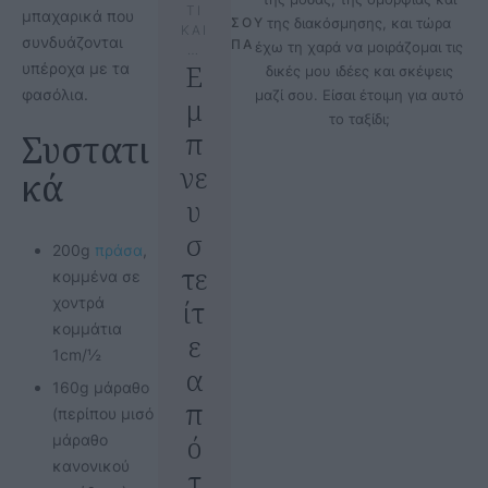
ΤΙ
μπαχαρικά που
ΣΟΥ
της διακόσμησης, και τώρα
ΚΑΙ
συνδυάζονται
ΠΑ
έχω τη χαρά να μοιράζομαι τις
…
Ε
υπέροχα με τα
δικές μου ιδέες και σκέψεις
φασόλια.
μαζί σου. Είσαι έτοιμη για αυτό
μ
το ταξίδι;
π
Συστατι
νε
κά
υ
σ
200g
πράσα
,
τε
κομμένα σε
χοντρά
ίτ
κομμάτια
ε
1cm/½
α
160g μάραθο
π
(περίπου μισό
ό
μάραθο
κανονικού
τ