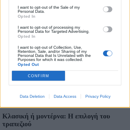
I want to opt-out of the Sale of my
Personal Data.
Opted In
Latest posts
I want to opt-out of processing my
Personal Data for Targeted Advertising.
Opted In
Το μυστικό για να μένει το μαρούλι φρέσκο για μέρες
Αλμυρά μπισκότα παρμεζάνας
I want to opt-out of Collection, Use,
Κολοκυθοκεφτέδες φούρνου με ντιπ γιαουρτιού
Retention, Sale, and/or Sharing of my
Κρύο γκασπάτσο ντομάτας με αγγούρι
Personal Data that Is Unrelated with the
Purposes for which it was collected.
Η τραπεζαρία δεν είναι μόνο ο χώρος για να απολαμβάνουμε το
Opted Out
φαγητό μας, αλλά μπορεί να γίνει και το απόλυτο σημείο
συνάντησης στο σπίτι. Για να δημιουργήσετε την τέλεια
CONFIRM
ατμόσφαιρα, ο φωτισμός παίζει καταλυτικό ρόλο. Επιλέξτε ένα
εντυπωσιακό φωτιστικό πάνω από το τραπέζι, είτε σε μοντέρνο,
είτε σε πιο ρετρό στυλ, και παίξτε με το ζεστό φωτισμό για να
προσδώσετε αίσθηση ζεστασιάς. Τα φωτιστικά με έντονο
Data Deletion
Data Access
Privacy Policy
χαρακτήρα ή σχέδιο αποτελούν την ιδανική προσθήκη που μπορεί
να απογειώσει το χώρο σας.
Κλασική ή μοντέρνα: Η επιλογή του
τραπεζιού