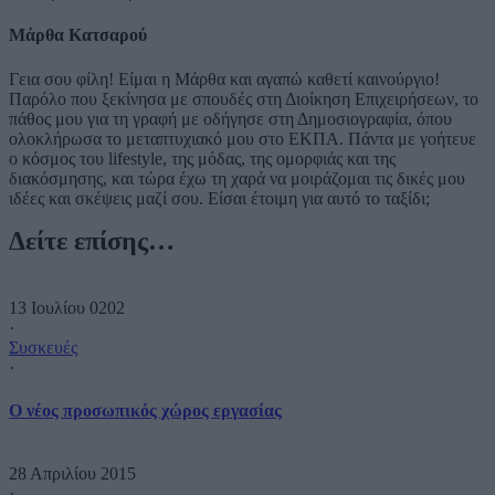
Μάρθα Κατσαρού
Γεια σου φίλη! Είμαι η Μάρθα και αγαπώ καθετί καινούργιο!
Παρόλο που ξεκίνησα με σπουδές στη Διοίκηση Επιχειρήσεων, το
πάθος μου για τη γραφή με οδήγησε στη Δημοσιογραφία, όπου
ολοκλήρωσα το μεταπτυχιακό μου στο ΕΚΠΑ. Πάντα με γοήτευε
ο κόσμος του lifestyle, της μόδας, της ομορφιάς και της
διακόσμησης, και τώρα έχω τη χαρά να μοιράζομαι τις δικές μου
ιδέες και σκέψεις μαζί σου. Είσαι έτοιμη για αυτό το ταξίδι;
Δείτε επίσης…
13 Ιουλίου 0202
·
Συσκευές
·
O νέος προσωπικός χώρος εργασίας
28 Απριλίου 2015
·