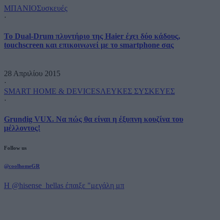
ΜΠΑΝΙΟ
Συσκευές
·
Το Dual-Drum πλυντήριο της Haier έχει δύο κάδους,
touchscreen και επικοινωνεί με το smartphone σας
28 Απριλίου 2015
·
SMART HOME & DEVICES
ΛΕΥΚΕΣ ΣΥΣΚΕΥΕΣ
·
Grundig VUX. Να πώς θα είναι η έξυπνη κουζίνα του
μέλλοντος!
Follow us
@coolhomeGR
Η @hisense_hellas έπαιξε "μεγάλη μπ