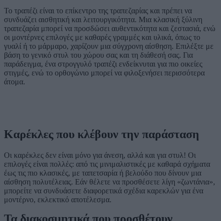
Το τραπέζι είναι το επίκεντρο της τραπεζαρίας και πρέπει να
συνδυάζει αισθητική και λειτουργικότητα. Μια κλασική ξύλινη
τραπεζαρία μπορεί να προσδώσει αυθεντικότητα και ζεστασιά, ενώ
οι μοντέρνες επιλογές με καθαρές γραμμές και υλικά, όπως το
γυαλί ή το μάρμαρο, χαρίζουν μια σύγχρονη αίσθηση. Επιλέξτε με
βάση το γενικό στυλ του χώρου σας και τη διάθεσή σας. Για
παράδειγμα, ένα στρογγυλό τραπέζι ενδείκνυται για πιο οικείες
στιγμές, ενώ το ορθογώνιο μπορεί να φιλοξενήσει περισσότερα
άτομα.
Καρέκλες που κλέβουν την παράσταση
Οι καρέκλες δεν είναι μόνο για άνεση, αλλά και για στυλ! Οι
επιλογές είναι πολλές: από τις μινιμαλιστικές με καθαρά σχήματα
έως τις πιο κλασικές, με ταπετσαρία ή βελούδο που δίνουν μια
αίσθηση πολυτέλειας. Εάν θέλετε να προσθέσετε λίγη «ζωντάνια»,
μπορείτε να συνδυάσετε διαφορετικά σχέδια καρεκλών για ένα
μοντέρνο, εκλεκτικό αποτέλεσμα.
Τα διακοσμητικά που προσθέτουν