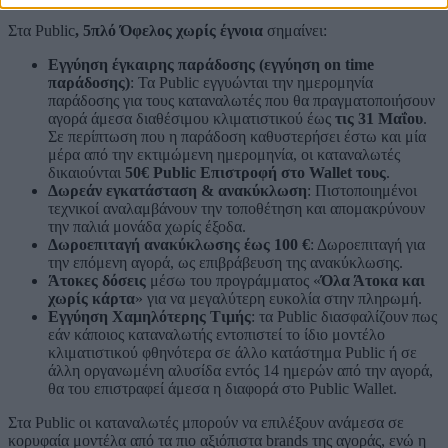
Στα Public
, 5πλό Όφελος χωρίς έγνοια
σημαίνει:
Εγγύηση έγκαιρης παράδοσης (εγγύηση on time
παράδοσης)
: Τα Public εγγυώνται την ημερομηνία
παράδοσης για τους καταναλωτές που θα πραγματοποιήσουν
αγορά άμεσα διαθέσιμου κλιματιστικού έως
τις 31 Μαΐου
.
Σε περίπτωση που η παράδοση καθυστερήσει έστω και μία
μέρα από την εκτιμώμενη ημερομηνία, οι καταναλωτές
δικαιούνται
50€ Public Επιστροφή στο Wallet τους
.
Δωρεάν εγκατάσταση & ανακύκλωση
: Πιστοποιημένοι
τεχνικοί αναλαμβάνουν την τοποθέτηση και απομακρύνουν
την παλιά μονάδα χωρίς έξοδα.
Δωροεπιταγή ανακύκλωσης έως 100 €
: Δωροεπιταγή για
την επόμενη αγορά, ως επιβράβευση της ανακύκλωσης.
Άτοκες δόσεις
μέσω του προγράμματος «
Όλα Άτοκα και
χωρίς κάρτα
» για να μεγαλύτερη ευκολία στην πληρωμή.
Εγγύηση Χαμηλότερης Τιμής
: τα Public διασφαλίζουν πως
εάν κάποιος καταναλωτής εντοπιστεί το ίδιο μοντέλο
κλιματιστικού φθηνότερα σε άλλο κατάστημα Public ή σε
άλλη οργανωμένη αλυσίδα εντός 14 ημερών από την αγορά,
θα του επιστραφεί άμεσα η διαφορά στο Public Wallet.
Στα Public οι καταναλωτές μπορούν να επιλέξουν ανάμεσα σε
κορυφαία μοντέλα από τα πιο αξιόπιστα brands της αγοράς, ενώ η