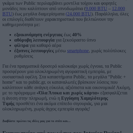
γκάμα των Public περιλαμβάνει μοντέλα τοίχου και φορητές
μονάδες που καλύπτουν από υπνοδωμάτια (
9.000 BTU
–
12.000
BTU
) έως μεγάλα διαμερίσματα
(24.000 BTU
). Παράλληλα, όλες
οι επιλογές διαθέτουν χαρακτηριστικά που βελτιώνουν την
καθημερινότητα με:
εξοικονόμηση ενέργειας
έως
40%
αθόρυβη λειτουργία
για ξεκούραστο ύπνο
φίλτρα
για καθαρό αέρα
έξυπνες λειτουργίες
μέσω
smartphone
, χωρίς πολύπλοκες
ρυθμίσεις
Για ένα πραγματικά δροσερό καλοκαίρι χωρίς έγνοια, τα Public
προσφέρουν μια ολοκληρωμένη αγοραστική εμπειρία, με
ουσιαστικά οφέλη. Στα καταστήματα Public, τα μεγάλα “Public +
home” και το public.gr, οι καταναλωτές βρίσκουν λύσεις που
καλύπτουν κάθε ανάγκη εύκολα, αξιόπιστα και οικονομικά! Ακόμη,
με το πρόγραμμα
«Όλα Άτοκα και χωρίς κάρτα»
εξασφαλίζεται
η άνεση στην πληρωμή, ενώ η
Εγγύηση Χαμηλότερης
Τιμής
προσθέτει ένα ακόμα επίπεδο σιγουριάς, για μια
ολοκληρωμένη, χωρίς άγχος εμπειρία αγοράς!
Διαβάστε πρώτοι τις ιδέες μας για το σπίτι και…