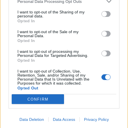
Personal Data Processing Opt Outs
I want to opt-out of the Sharing of my
personal data.
Opted In
Latest posts
I want to opt-out of the Sale of my
Personal Data.
Μπιφτέκια γαλοπούλας με κουρκουμά και ψητές γλυκοπατάτες
Opted In
Σουβλάκια σολομού με μαρινάδα σόγιας και τζίντζερ
Παγωμένο cheesecake με φράουλες και βάση από βρώμη
I want to opt-out of processing my
Personal Data for Targeted Advertising.
Λαβράκι στο φούρνο με πατάτες, ντοματίνια & μυρωδικά
Opted In
Με ισχυρή παρουσία στην τεχνολογία και την οικιακή άνεση, τα
Public επανατοποθετούν την αγορά κλιματιστικού σε νέα βάση:
I want to opt-out of Collection, Use,
Retention, Sale, and/or Sharing of my
τιμές & ευελιξία πληρωμών που δεν επιβαρύνουν τον οικογενειακό
Personal Data that Is Unrelated with the
προϋπολογισμό, υπηρεσίες χωρίς «ψιλά γράμματα» και
Purposes for which it was collected.
ολοκληρωμένες λύσεις που απαντούν στις πραγματικές ανάγκες
Opted Out
του σήμερα.
CONFIRM
Σε μια περίοδο όπου η θερμοκρασία ανεβαίνει, το κόστος
ενέργειας πιέζει τα νοικοκυριά και κάθε αγορά μετράει, τα Public
προσφέρουν κορυφαία επώνυμα brands
κλιματιστικών
με
δώρο
τον ΦΠΑ
&
Εγγύηση Χαμηλότερης Τιμής
έως 22 Μαΐου,
Data Deletion
Data Access
Privacy Policy
συνδυασμένα με
5πλό όφελος
που εξασφαλίζει σιγουριά από την
πρώτη στιγμή.