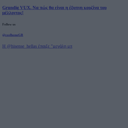
Grundig VUX. Να πώς θα είναι η έξυπνη κουζίνα του
μέλλοντος!
Follow us
@coolhomeGR
Η @hisense_hellas έπαιξε "μεγάλη μπ