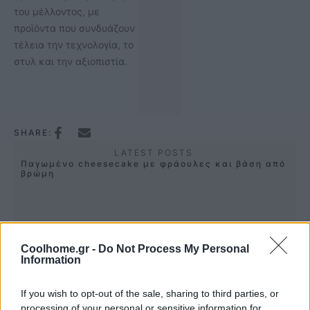
του μέλλοντος, με
προϊόντα που συνδυάζουν
τέλεια την τεχνολογία, το
στυλ και την αξιοπιστία.
SHARE:
LATEST POSTS
Παγωμένο cheesecake με φράουλες και βάση από
βρώμη
Λαβράκι στο φούρνο με πατάτες, ντοματίνια &
Coolhome.gr -
Do Not Process My Personal
μυρωδικά
Information
If you wish to opt-out of the sale, sharing to third parties, or
processing of your personal or sensitive information for