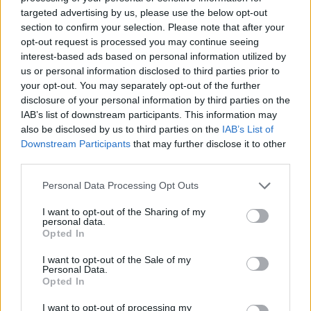
targeted advertising by us, please use the below opt-out
Τάρτα με σύκα, προσούτο και γκοργκοντζόλα
section to confirm your selection. Please note that after your
opt-out request is processed you may continue seeing
interest-based ads based on personal information utilized by
us or personal information disclosed to third parties prior to
your opt-out. You may separately opt-out of the further
disclosure of your personal information by third parties on the
Το μυστικό για να μένει το μαρούλι φρέσκο για
μέρες
IAB’s list of downstream participants. This information may
also be disclosed by us to third parties on the
IAB’s List of
Downstream Participants
that may further disclose it to other
third parties.
Personal Data Processing Opt Outs
I want to opt-out of the Sharing of my
personal data.
Opted In
I want to opt-out of the Sale of my
Personal Data.
Opted In
Δείτε επίσης…
I want to opt-out of processing my