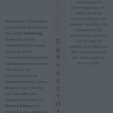
ολοκλήρωσα το
ΓΙ
μεταπτυχιακό μου στο
Α
Τ
ΕΚΠΑ. Πάντα με
Ο
γοήτευε ο κόσμος του
Πρωτίστως, στην καρδιά
ΣΠ
lifestyle, της μόδας, της
ΙΤΙ
της έκθεσης βρισκόταν η
ομορφιάς και της
ΚΑ
νέα σειρά
Trendology
.
Ι…
διακόσμησης, και τώρα
Ε
Πρόκειται για μια
έχω τη χαρά να
επαναστατική συσκευή
μ
μοιράζομαι τις δικές μου
styling με πέντε
ιδέες και σκέψεις μαζί
π
εναλλάξιμα εξαρτήματα.
σου. Είσαι έτοιμη για
ν
αυτό το ταξίδι;
Σχεδιασμένη για εκείνους
που θέλουν να
ε
πειραματιστούν με
υ
διαφορετικά στυλ, είναι η
σ
απόλυτη λύση “όλα-σε-
τ
ένα” για κάθε look.
Ακριβώς δίπλα της, το
εί
One Dry & Style
, ένα
τ
πιστολάκι που μπορεί να