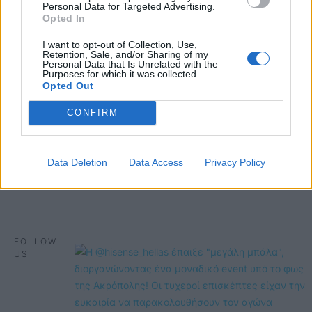
Personal Data for Targeted Advertising.
Opted In
I want to opt-out of Collection, Use,
Retention, Sale, and/or Sharing of my
Personal Data that Is Unrelated with the
Purposes for which it was collected.
Opted Out
CONFIRM
13 ΙΟΥΛΙΟΥ 0202
·
ΣΥΣΚΕΥΕΣ
Data Deletion
Data Access
Privacy Policy
O νέος προσωπικός χώρος εργασίας
FOLLOW
US