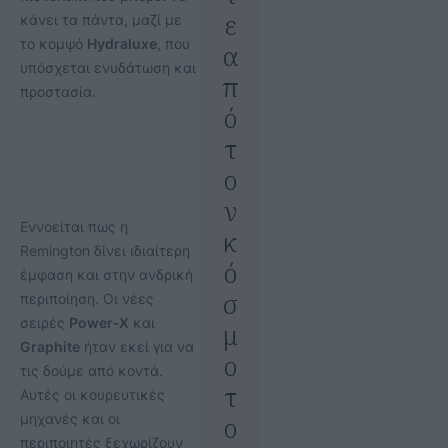
ε
κάνει τα πάντα, μαζί με
το κομψό
Hydraluxe
, που
α
υπόσχεται ενυδάτωση και
π
προστασία.
ό
τ
ο
ν
Εννοείται πως η
κ
Remington δίνει ιδιαίτερη
ό
έμφαση και στην ανδρική
σ
περιποίηση. Οι νέες
σειρές
Power-X
και
μ
Graphite
ήταν εκεί για να
ο
τις δούμε από κοντά.
τ
Αυτές οι κουρευτικές
μηχανές και οι
ο
περιποιητές ξεχωρίζουν