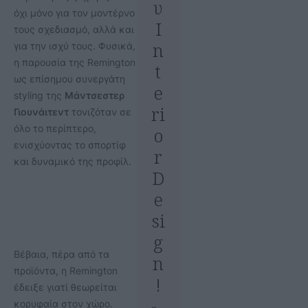
υ
όχι μόνο για τον μοντέρνο
I
τους σχεδιασμό, αλλά και
n
για την ισχύ τους. Φυσικά,
η παρουσία της Remington
t
ως επίσημου συνεργάτη
e
styling της
Μάντσεστερ
ri
Γιουνάιτεντ
τονιζόταν σε
όλο το περίπτερο,
o
ενισχύοντας το σπορτίφ
r
και δυναμικό της προφίλ.
D
e
si
g
Βέβαια, πέρα από τα
n
προϊόντα, η Remington
!
έδειξε γιατί θεωρείται
κορυφαία στον χώρο.