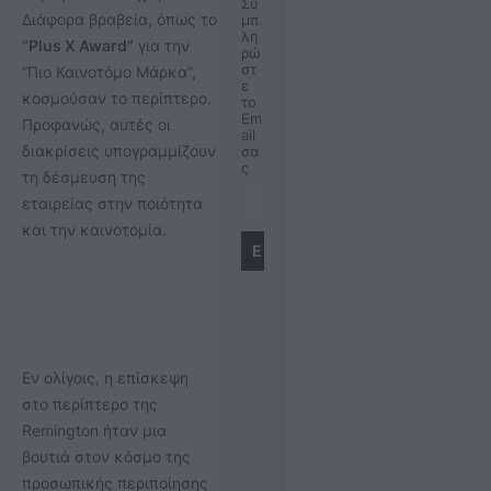
Συ
Διάφορα βραβεία, όπως το
μπ
λη
“Plus X Award”
για την
ρώ
στ
“Πιο Καινοτόμο Μάρκα”,
ε
κοσμούσαν το περίπτερο.
το
Em
Προφανώς, αυτές οι
ail
διακρίσεις υπογραμμίζουν
σα
ς
τη δέσμευση της
εταιρείας στην ποιότητα
και την καινοτομία.
Εν ολίγοις, η επίσκεψη
στο περίπτερο της
Remington ήταν μια
βουτιά στον κόσμο της
προσωπικής περιποίησης