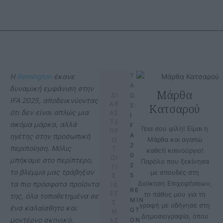
T
Η
Remington
έκανε
A
δυναμική εμφάνιση στην
Μάρθα
ΔΙ
G
IFA 2025, αποδεικνύοντας
ΑΒ
Κατσαρού
S:
ότι δεν είναι απλώς μια
ΑΣ
I
ΤΕ
ακόμα μάρκα, αλλά
F
Γεια σου φίλη! Είμαι η
ΠΡ
A 
ηγέτης στην προσωπική
Μάρθα και αγαπώ
Ω
2
περιποίηση. Μόλις
Τ
καθετί καινούργιο!
0
ΟΙ
μπήκαμε στο περίπτερο,
Παρόλο που ξεκίνησα
2
ΤΙ
το βλέμμα μας τράβηξαν
με σπουδές στη
5
Σ
Διοίκηση Επιχειρήσεων,
τα πιο πρόσφατα προϊόντα
ΙΔ
RE
ΕΕ
το πάθος μου για τη
της, όλα τοποθετημένα σε
MIN
Σ
γραφή με οδήγησε στη
ένα καλαίσθητο και
GT
Μ
Δημοσιογραφία, όπου
μοντέρνο σκηνικό.
ON
ΑΣ