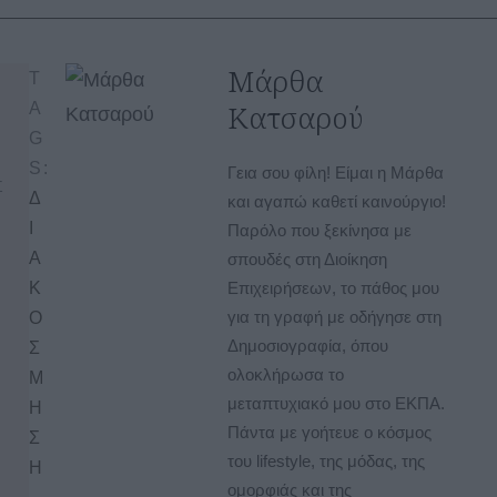
Μάρθα
T
Κατσαρού
A
G
S:
Γεια σου φίλη! Είμαι η Μάρθα
Σ
Δ
και αγαπώ καθετί καινούργιο!
Σ
Ι
Παρόλο που ξεκίνησα με
…
Α
σπουδές στη Διοίκηση
Κ
Επιχειρήσεων, το πάθος μου
τ
για τη γραφή με οδήγησε στη
Ο
Δημοσιογραφία, όπου
Σ
ολοκλήρωσα το
Μ
μεταπτυχιακό μου στο ΕΚΠΑ.
Η
Πάντα με γοήτευε ο κόσμος
Σ
του lifestyle, της μόδας, της
Η
ομορφιάς και της