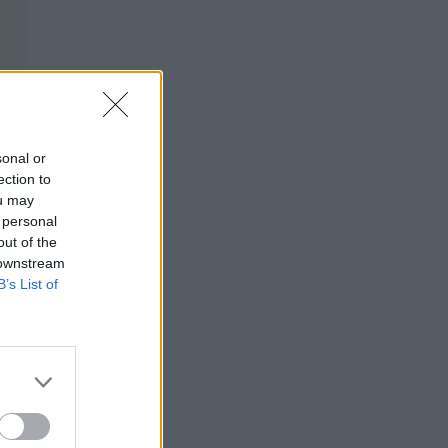
sonal or
ection to
ou may
 personal
out of the
 downstream
B’s List of