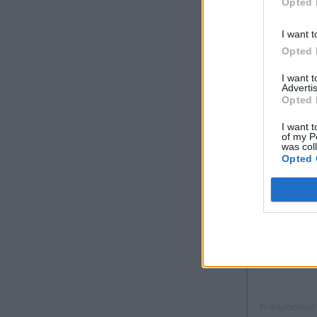
Opted 
I want t
Opted 
I want 
Advertis
Opted 
Δείτε αυτή 
I want t
of my P
was col
Opted 