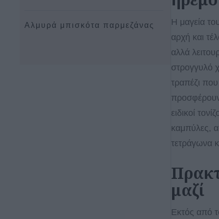
Η μαγεία το
Αλμυρά μπισκότα παρμεζάνας
αρχή και τέλ
αλλά λειτου
στρογγυλό χ
τραπέζι που
προσφέρουν 
ειδικοί τονί
καμπύλες, α
τετράγωνα κ
Πρακτ
μαζί
Εκτός από τ