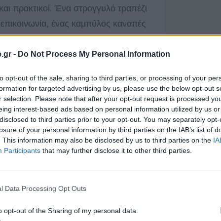
 και πρακτικοί. Ένα στρογγυλό τραπέζι
ν επικοινωνία, ένας καμπύλος καναπές
μαζέψει» έναν άδειο χώρο και ένα κυκλικό
α κάνει πιο φιλικό ένα αυστηρό γραφείο.
.gr -
Do Not Process My Personal Information
ε διάδρομο ή χολ, μια καμάρα ή ένας
to opt-out of the sale, sharing to third parties, or processing of your per
με καμπύλη αλλάζουν αμέσως την
formation for targeted advertising by us, please use the below opt-out s
r selection. Please note that after your opt-out request is processed y
υ χώρου.
eing interest-based ads based on personal information utilized by us or
disclosed to third parties prior to your opt-out. You may separately opt-
losure of your personal information by third parties on the IAB’s list of
. This information may also be disclosed by us to third parties on the
IA
Participants
that may further disclose it to other third parties.
l Data Processing Opt Outs
o opt-out of the Sharing of my personal data.