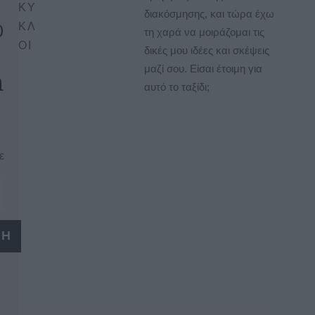
ΚΥ
διακόσμησης, και τώρα έχω
o
ΚΛ
τη χαρά να μοιράζομαι τις
ΟΙ
δικές μου ιδέες και σκέψεις
μαζί σου. Είσαι έτοιμη για
n
αυτό το ταξίδι;
ε