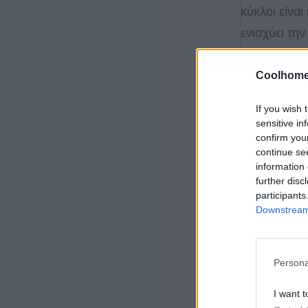
κύκλοι είναι
ενισχύει τη
μπορεί να «
φωτιστικό ν
Coolhome
Ακόμα και σ
If you wish 
καθρέφτης 
sensitive in
confirm you
αίσθηση το
continue se
information 
further disc
participants
Downstream 
Persona
I want t