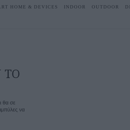
RT HOME & DEVICES
INDOOR
OUTDOOR
D
 ΤΟ
ι θα σε
αμπύλες να