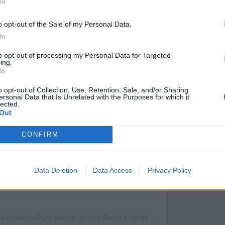
In
o opt-out of the Sale of my Personal Data.
In
to opt-out of processing my Personal Data for Targeted
ing.
In
τη δημοσίευση στο Instagram.
o opt-out of Collection, Use, Retention, Sale, and/or Sharing
ersonal Data that Is Unrelated with the Purposes for which it
lected.
Out
CONFIRM
Data Deletion
Data Access
Privacy Policy
Η δημοσίευση κοινοποιήθηκε από το χρήστη Decor Listings (@decorlistings)