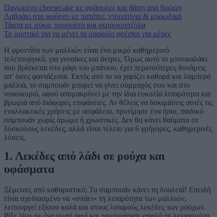
Παγωμένο cheesecake με φράουλες και βάση από βρώμη
Λαβράκι στο φούρνο με πατάτες, ντοματίνια & μυρωδικά
Τάρτα με σύκα, προσούτο και γκοργκοντζόλα
Το μυστικό για να μένει το μαρούλι φρέσκο για μέρες
Η φροντίδα των μαλλιών είναι ένα μικρό καθημερινό
τελετουργικό, για γυναίκες και άντρες. Όμως αυτό το μπουκαλάκι
που βρίσκεται στο ράφι του μπάνιου, έχει περισσότερες δυνάμεις
απ’ όσες φαντάζεσαι. Εκτός από το να χαρίζει καθαρά και λαμπερά
μαλλιά, το σαμπουάν μπορεί να γίνει σύμμαχός σου και στο
νοικοκυριό, αφού απομακρύνει με την ίδια ευκολία λιπαρότητα και
βρωμιά από διάφορες επιφάνειες.
Αν θέλεις να δοκιμάσεις αυτές τις
εναλλακτικές χρήσεις με ασφάλεια, προτίμησε ένα ήπιο, παιδικό
σαμπουάν χωρίς άρωμα ή χρωστικές. Δεν θα κάνει θαύματα σε
δύσκολους λεκέδες, αλλά είναι τέλειο για 6 γρήγορες, καθημερινές
λύσεις.
1. Λεκέδες από λάδι σε ρούχα και
υφάσματα
Ξέμεινες από καθαριστικό; Το σαμπουάν κάνει τη δουλειά! Επειδή
είναι σχεδιασμένο να «σπάει» τη λιπαρότητα των μαλλιών,
λειτουργεί εξίσου καλά και στους λιπαρούς λεκέδες των ρούχων.
Ρίξε λίγο σε ένα νωπό πανί και ταμπονάρισε απαλά τη λεκιασμένη