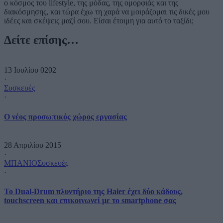
ο κόσμος του lifestyle, της μόδας, της ομορφιάς και της
διακόσμησης, και τώρα έχω τη χαρά να μοιράζομαι τις δικές μου
ιδέες και σκέψεις μαζί σου. Είσαι έτοιμη για αυτό το ταξίδι;
Δείτε επίσης…
13 Ιουλίου 0202
·
Συσκευές
·
O νέος προσωπικός χώρος εργασίας
28 Απριλίου 2015
·
ΜΠΑΝΙΟ
Συσκευές
·
Το Dual-Drum πλυντήριο της Haier έχει δύο κάδους,
touchscreen και επικοινωνεί με το smartphone σας