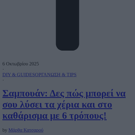
6 Οκτωβρίου 2025
·
DIY & GUIDES
ΟΡΓΑΝΩΣΗ & TIPS
·
Σαμπουάν: Δες πώς μπορεί να
σου λύσει τα χέρια και στο
καθάρισμα με 6 τρόπους!
by
Μάρθα Κατσαρού