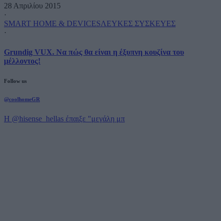
28 Απριλίου 2015
·
SMART HOME & DEVICES
ΛΕΥΚΕΣ ΣΥΣΚΕΥΕΣ
·
Grundig VUX. Να πώς θα είναι η έξυπνη κουζίνα του
μέλλοντος!
Follow us
@coolhomeGR
Η @hisense_hellas έπαιξε "μεγάλη μπ