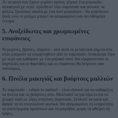
Αν τα φυτά σου έχουν γεμίσει σκόνη, γέμισε ένα μπουκάλι
ψεκασμού με νερό, πρόσθεσε λίγο σαμπουάν και ψέκασε τα
φύλλα. Σκούπισε απαλά με ένα πανί μικροϊνών – θα γυαλίσουν
ξανά, ενώ το μείγμα μπορεί να απομακρύνει και ανεπιθύμητα
έντομα.
5. Ανοξείδωτες και χρωμιωμένες
επιφάνειες
Νεροχύτες, βρύσες, πόμολα – όλα αυτά τα μεταλλικά σημεία στο
σπίτι μπορούν να επωφεληθούν από το σαμπουάν. Ανακάτεψε λίγο
με νερό και καθάρισε με ένα μαλακό πανί. Θα εξαφανιστούν οι
δαχτυλιές και οι θαμπάδες και οι επιφάνειες θα δείχνουν σαν
καινούριες.
6. Πινέλα μακιγιάζ και βούρτσες μαλλιών
Το σαμπουάν – ειδικά το παιδικό – είναι ιδανικό για να καθαρίζεις
τα πινέλα και τις βούρτσες σου. Μούλιασέ τα για λίγα λεπτά σε
χλιαρό νερό με λίγες σταγόνες σαμπουάν, ξέπλυνέ τα καλά και
άφησέ τα να στεγνώσουν φυσικά. Θα απομακρύνει τη λιπαρότητα,
τα υπολείμματα προϊόντων και τα μικρόβια, χωρίς να φθείρει τις
τρίχες.