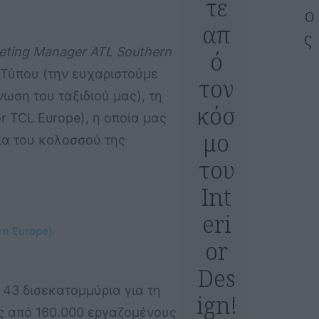
τε
ο
απ
ς
eting Manager ATL Southern
ό
Τύπου (την ευχαριστούμε
τον
νωση του ταξιδιού μας), τη
κόσ
r TCL Europe), η οποία μας
μο
ία του κολοσσού της
του
Int
eri
rn Europe)
or
Des
 43 δισεκατομμύρια για τη
ign!
ς από 160.000 εργαζομένους