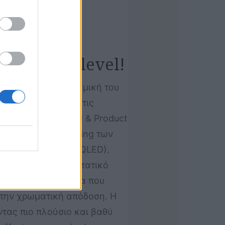
urope)
 αλλάζει… level
!
μερώς τόσο τη δυναμική του
ομία και εξέλιξη στις
menoux (Head of GTM & Product
ι» στο next-big thing των
LED (εν συντομία SQLED).
αι για ένα επαναστατικό
-the art τεχνολογία που
ι την χρωματική απόδοση. H
τας πιο πλούσιο και βαθύ