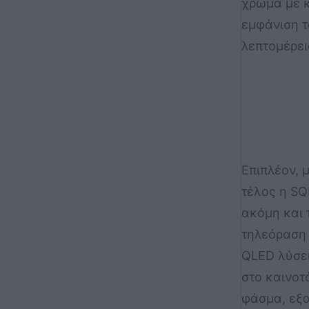
χρώμα με κ
εμφάνιση τ
λεπτομέρει
Επιπλέον, 
τέλος η SQ
ακόμη και 
τηλεόραση 
QLED λύσει
στο καινοτ
φάσμα, εξα