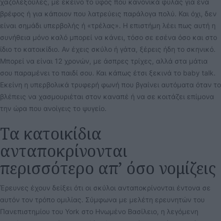
χαζολεξούλες, με εκείνο το ύφος που κανονικά φυλάς για ένα
βρέφος ή για κάποιον που λατρεύεις παράλογα πολύ. Και όχι, δεν
είναι σημάδι υπερβολής ή «τρέλας». Η επιστήμη λέει πως αυτή η
συνήθεια μόνο καλό μπορεί να κάνει, τόσο σε εσένα όσο και στο
ίδιο το κατοικίδιο. Αν έχεις σκύλο ή γάτα, ξέρεις ήδη το σκηνικό.
Μπορεί να είναι 12 χρονών, με άσπρες τρίχες, αλλά στα μάτια
σου παραμένει το παιδί σου. Και κάπως έτσι ξεκινά το baby talk.
Εκείνη η υπερβολικά τρυφερή φωνή που βγαίνει αυτόματα όταν το
βλέπεις να χασμουριέται στον καναπέ ή να σε κοιτάζει επίμονα
την ώρα που ανοίγεις το ψυγείο.
Τα κατοικίδια
ανταποκρίνονται
περισσότερο απ’ όσο νομίζεις
Έρευνες έχουν δείξει ότι οι σκύλοι ανταποκρίνονται έντονα σε
αυτόν τον τρόπο ομιλίας. Σύμφωνα με μελέτη ερευνητών του
Πανεπιστημίου του York στο Ηνωμένο Βασίλειο, η λεγόμενη