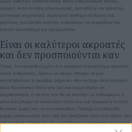
χωρίς παθητική επιθετικότητα. Μόνο ενθουσιασμός επειδή…
γύρισες. Αυτό το είδος επικοινωνίας, όσο απλό κι αν φαίνεται,
λειτουργεί αγχολυτικά. Δημιουργεί αίσθημα σύνδεσης και
ρουτίνας, ενώ βοηθά πολλούς ανθρώπους να εκφράζουν πιο
εύκολα συναίσθημα και τρυφερότητα.
Είναι οι καλύτεροι ακροατές
και δεν προσποιούνται καν
Τέλος, τα κατοικίδια έχουν ένα τεράστιο πλεονέκτημα απέναντι
στους ανθρώπους. Ξέρουν να ακούν. Μπορεί να μην
καταλαβαίνουν τι ακριβώς σημαίνει «δεν αντέχω άλλο σήμερα»,
αλλά θα κάτσουν δίπλα σου λες και συμμετέχουν σε
ψυχοθεραπεία. Ο σκύλος σου θα σε κοιτάξει με ενδιαφέρον, η
γάτα σου μπορεί να κουρνιάσει πάνω σου και ξαφνικά η ένταση
θα πέσει χωρίς καν να το καταλάβεις. Υπάρχει μια αθόρυβη
μορφή επικοινωνίας εκεί, που δεν βασίζεται τόσο στις λέξεις όσο
στη σύνδεση. Οπότε όχι, δεν χρειάζεται να ντρέπεσαι αν πιάνεις
τον εαυτό σου να λέει «ποιος είναι το πιο ζουζουνάκι του