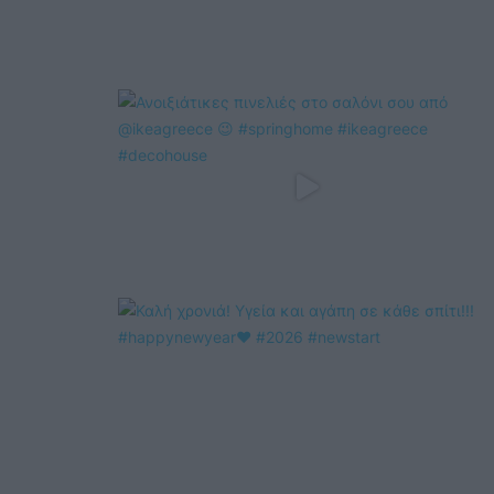
@COOLH
OMEGR