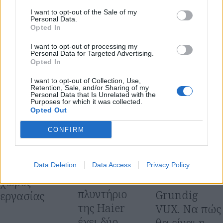
Μάρθα Κατσαρού
I want to opt-out of the Sale of my
Personal Data.
Γεια σου φίλη! Είμαι η Μάρθα και αγαπώ καθετί καινούργιο!
Opted In
Παρόλο που ξεκίνησα με σπουδές στη Διοίκηση Επιχειρήσεων, το
I want to opt-out of processing my
πάθος μου για τη γραφή με οδήγησε στη Δημοσιογραφία, όπου
Personal Data for Targeted Advertising.
ολοκλήρωσα το μεταπτυχιακό μου στο ΕΚΠΑ. Πάντα με γοήτευε ο
Opted In
κόσμος του lifestyle, της μόδας, της ομορφιάς και της
I want to opt-out of Collection, Use,
διακόσμησης, και τώρα έχω τη χαρά να μοιράζομαι τις δικές μου
Retention, Sale, and/or Sharing of my
Personal Data that Is Unrelated with the
ιδέες και σκέψεις μαζί σου. Είσαι έτοιμη για αυτό το ταξίδι;
Purposes for which it was collected.
Δείτε επίσης…
Opted Out
13 Ιουλίου 0202
·
28 Απριλίου 2015
28 Απριλίου 2015
CONFIRM
Συσκευές
·
·
O νέος
ΜΠΑΝΙΟ
Συσκευές
SMART HOME & 
Το Dual-
προσωπικός
DEVICES
Data Deletion
Data Access
Privacy Policy
Drum
χώρος
ΛΕΥΚΕΣ ΣΥΣΚΕΥΕΣ
πλυντήριο
Grundig
εργασίας
της Haier
VUX. Να πώς
έχει δύο
θα είναι η