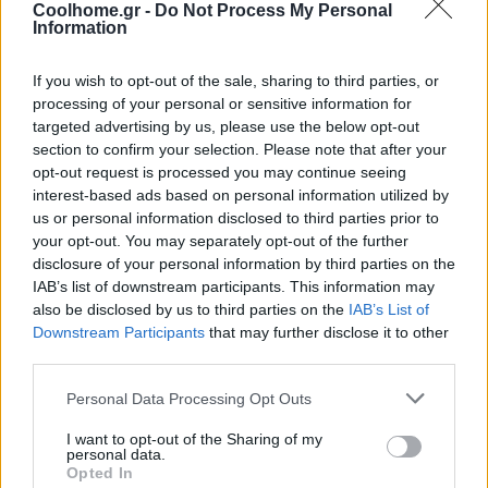
Coolhome.gr -
Do Not Process My Personal
κόσμου;» σε έναν ενήλικο γάτο 7 κιλών. Πιθανότατα κάνεις κάτι
Information
που σε βοηθά περισσότερο απ’ όσο νομίζεις. Και το καλύτερο; Το
λατρεύει κι εκείνος.
If you wish to opt-out of the sale, sharing to third parties, or
processing of your personal or sensitive information for
targeted advertising by us, please use the below opt-out
section to confirm your selection. Please note that after your
ΔΙΑΒΑΣΤΕ ΠΡΩΤΟΙ ΤΙΣ ΙΔΕΕΣ ΜΑΣ ΓΙΑ ΤΟ ΣΠΙΤΙ ΚΑΙ…
opt-out request is processed you may continue seeing
Εμπνευστείτε από τον κόσμο του
interest-based ads based on personal information utilized by
Interior Design!
us or personal information disclosed to third parties prior to
your opt-out. You may separately opt-out of the further
disclosure of your personal information by third parties on the
Συμπληρώστε το Email σας
IAB’s list of downstream participants. This information may
also be disclosed by us to third parties on the
IAB’s List of
Downstream Participants
that may further disclose it to other
third parties.
Tags:
κατοικίδιο
Personal Data Processing Opt Outs
I want to opt-out of the Sharing of my
personal data.
Opted In