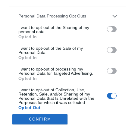
δημιουργείς και να εκφράζεσαι—χωρίς
third parties.
ηλικιακά ή έμφυλα όρια. Οι άνθρωποι θέλουν να
συμμετέχουν ενεργά στη διαμόρφωση του
Personal Data Processing Opt Outs
χώρου τους και να τον κάνουν πραγματικά δικό
I want to opt-out of the Sharing of my
τους. Στη LEROY MERLIN, αποστολή μας είναι
personal data.
Opted In
να στηρίζουμε αυτή τη δυναμική,
προσφέροντας λύσεις, γνώση και τα κατάλληλα
I want to opt-out of the Sale of my
εργαλεία που δίνουν σιγουριά σε κάθε έργο
Personal Data.
Opted In
κάθε καταναλωτή, βοηθώντας τον να
δημιουργήσει το σπίτι που αγαπάει»,
δηλώνει η
I want to opt-out of processing my
Personal Data for Targeted Advertising.
Άσπα Νικολοπούλου, Brand Communication
Opted In
Business Leader της LEROY MERLIN Ελλάδας &
Κύπρου.
I want to opt-out of Collection, Use,
Retention, Sale, and/or Sharing of my
Personal Data that Is Unrelated with the
Το DIY ξεπερνά τα
Purposes for which it was collected.
Opted Out
όρια των μεγάλων
CONFIRM
πόλεων και