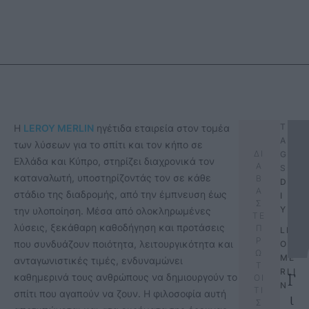
T
Η
LEROY MERLIN
ηγέτιδα εταιρεία στον τομέα
A
των λύσεων για το σπίτι και τον κήπο σε
ΔΙ
G
Ελλάδα και Κύπρο, στηρίζει διαχρονικά τον
Α
S:
καταναλωτή, υποστηρίζοντάς τον σε κάθε
Β
D
Α
στάδιο της διαδρομής, από την έμπνευση έως
I
Σ
Y
την υλοποίηση. Μέσα από ολοκληρωμένες
ΤΕ
λύσεις, ξεκάθαρη καθοδήγηση και προτάσεις
Π
LER
Ρ
που συνδυάζουν ποιότητα, λειτουργικότητα και
OY 
Ω
ME
ανταγωνιστικές τιμές, ενδυναμώνει
Τ
RLI
Γ
καθημερινά τους ανθρώπους να δημιουργούν το
ΟΙ
N
ΤΙ
σπίτι που αγαπούν να ζουν. Η φιλοσοφία αυτή
ι
Σ