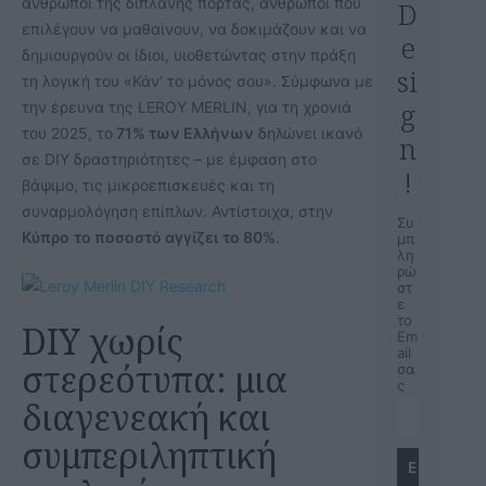
άνθρωποι της διπλανής πόρτας, άνθρωποι που
D
επιλέγουν να μαθαίνουν, να δοκιμάζουν και να
e
δημιουργούν οι ίδιοι, υιοθετώντας στην πράξη
si
τη λογική του «Κάν’ το μόνος σου». Σύμφωνα με
g
την έρευνα της LEROY MERLIN, για τη χρονιά
του 2025, το
71% των Ελλήνων
δηλώνει ικανό
n
σε DIY δραστηριότητες – με έμφαση στο
!
βάψιμο, τις μικροεπισκευές και τη
συναρμολόγηση επίπλων. Αντίστοιχα, στην
Συ
Κύπρο
το ποσοστό αγγίζει
το 80%
.
μπ
λη
ρώ
στ
ε
το
DIY χωρίς
Em
ail
στερεότυπα: μια
σα
ς
διαγενεακή και
συμπεριληπτική