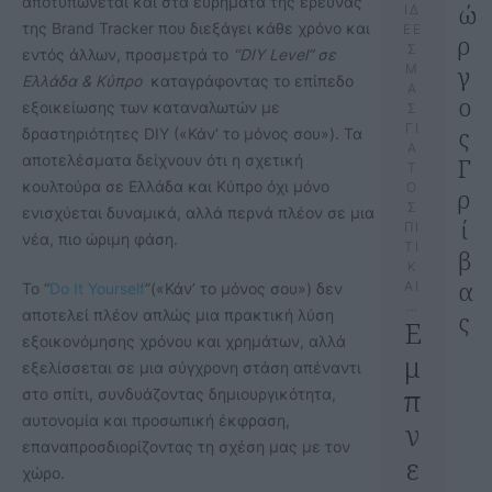
αποτυπώνεται και στα ευρήματα της έρευνας
ώ
ΙΔ
της Brand Tracker που διεξάγει κάθε χρόνο και
ΕΕ
ρ
Σ
εντός άλλων, προσμετρά το
‘’DIY Level” σε
γ
Μ
Ελλάδα & Κύπρο
καταγράφοντας το επίπεδο
Α
ο
εξοικείωσης των καταναλωτών με
Σ
ΓΙ
ς
δραστηριότητες DIY («Κάν’ το μόνος σου»). Τα
Α
αποτελέσματα δείχνουν ότι η σχετική
Γ
Τ
κουλτούρα σε Ελλάδα και Κύπρο όχι μόνο
Ο
ρ
Σ
ενισχύεται δυναμικά, αλλά περνά πλέον σε μια
ί
ΠΙ
νέα, πιο ώριμη φάση.
ΤΙ
β
Κ
α
ΑΙ
Το “
Do It Yourself
”(«Κάν’ το μόνος σου») δεν
…
αποτελεί πλέον απλώς μια πρακτική λύση
ς
Ε
εξοικονόμησης χρόνου και χρημάτων, αλλά
μ
εξελίσσεται σε μια σύγχρονη στάση απέναντι
π
στο σπίτι, συνδυάζοντας δημιουργικότητα,
αυτονομία και προσωπική έκφραση,
ν
επαναπροσδιορίζοντας τη σχέση μας με τον
ε
χώρο.