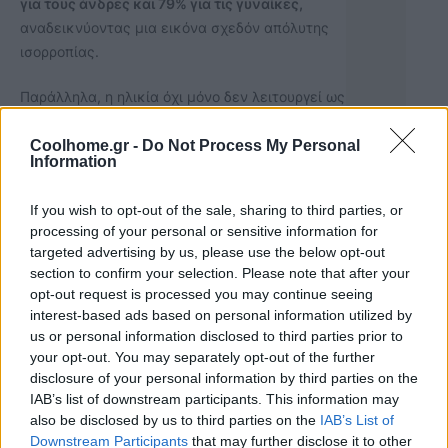
για τους άνδρες και 79% για τις γυναίκες,
αναδεικνύοντας μια εικόνα σχεδόν απόλυτης
ισορροπίας.
Παράλληλα, η ηλικία όχι μόνο δεν λειτουργεί ως
περιοριστικός παράγοντας, αλλά αναδεικνύει
και νέες δυναμικές.
Στην Ελλάδα, οι νεότερες
Coolhome.gr -
Do Not Process My Personal
Information
ηλικίες οδηγούν την τάση, με το 77% των 18–
24 και το 75% των 25–34
να δηλώνουν
If you wish to opt-out of the sale, sharing to third parties, or
εξοικείωση με το DIY, επιβεβαιώνοντας ότι η
processing of your personal or sensitive information for
νέα γενιά υιοθετεί ενεργά τη φιλοσοφία «Κάν’
targeted advertising by us, please use the below opt-out
το μόνος σου».
Στην Κύπρο, η ηλικιακή ομάδα
section to confirm your selection. Please note that after your
35–54 ετών παραμένει η πιο δραστήρια,
opt-out request is processed you may continue seeing
αποτυπώνοντας τη σύνδεση του DIY με την
interest-based ads based on personal information utilized by
καθημερινότητα της παραγωγικής ηλικίας.
us or personal information disclosed to third parties prior to
your opt-out. You may separately opt-out of the further
disclosure of your personal information by third parties on the
«Το DIY έχει ωριμάσει ως στάση απέναντι στο
IAB’s list of downstream participants. This information may
σπίτι. Δεν αφορά πια μόνο την πρακτική
also be disclosed by us to third parties on the
IAB’s List of
ανάγκη, αλλά τη συνειδητή επιλογή να
Downstream Participants
that may further disclose it to other