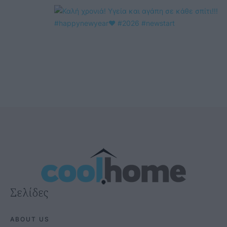
@COOLH
OMEGR