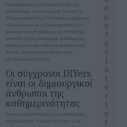
επιβεβαιώνουν τη δυναμική αυτής της
σ
μετατόπισης. Συγκεκριμένα, 7 στους 10
μ
Έλληνες και 8 στους 10 Κύπριους δηλώνουν
ο
εξοικειωμένοι με τις δραστηριότητες DIY,
τ
γεγονός που καταδεικνύει ότι η πρακτική
αποτελεί πλέον μια ευρέως διαδεδομένη
ο
επιλογή για τη φροντίδα και βελτίωση του
υ
σπιτιού, ξεπερνώντας τα όρια ενός
I
εξειδικευμένου κοινού.
n
Οι σύγχρονοι DIYers
t
είναι οι δημιουργικοί
e
άνθρωποι της
r
καθημερινότητας
i
o
Οι σημερινοί DIYers δεν είναι απαραίτητα
r
επαγγελματίες ή ειδικοί τεχνίτες. Είναι