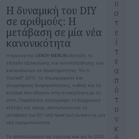
υ
Η δυναμική του DIY
σ
σε αριθμούς: Η
τ
μετάβαση σε μία νέα
ε
ί
κανονικότητα
τ
Η έρευνα της
LEROY MERLIN
εξετάζει το
ε
επίπεδο εξοικείωσης και αυτοπεποίθησης των
α
καταναλωτών σε δραστηριότητες “Do It
π
Yourself” (DIY), τις δημογραφικές και
γεωγραφικές διαφοροποιήσεις, καθώς και τα
ό
κίνητρα που οδηγούν στην ενασχόληση με το
τ
σπίτι. Παράλληλα, καταγράφει τη διαχρονική
ο
εξέλιξη της τάσης, αποτυπώνοντας τη
μετάβαση του DIY από πρακτική ανάγκη σε μία
ν
νέα πραγματικότητα.
κ
ό
Τα αποτελέσματα της έρευνας και για το 2025