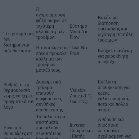
Η
ανομοιόμορφη
Καλύτερη
ψύξη οδηγεί σε
διατήρηση
ταχύτερη
Σύστημα
φρεσκάδας και
αλλοίωση των
Multi Air
Τα τρόφιμά σας
λιγότερη σπατάλη
τροφίμων
Flow
δεν
τροφίμων
διατηρούνται
Η συσσώρευση
Total No
όσο θα έπρεπε
Ελάχιστη ανάγκη
πάγου προκαλεί
Frost
για χειροκίνητη
κόλλημα των
απόψυξη
τροφίμων
μεταξύ τους
Διαφορετικά
Ευέλικτη
Ρυθμίζετε τη
τρόφιμα
αποθήκευση για
θερμοκρασία
Variable
απαιτούν
κρέας,
χωρίς να ξέρετε
Zone (-1°C
διαφορετικές
γαλακτοκομικά,
πραγματικά τον
έως 4°C)
συνθήκες
ποτά και πολλά
λόγο
αποθήκευσης
ακόμη
Τα παλαιότερα
Αθόρυβη και
συστήματα
Inverter
αποδοτική
Είναι πιο
προκαλούν
Compressor
λειτουργία
θορυβώδες απ’
περισσότερο
(10ετής
σχεδιασμένη για
όσο θα έπρεπε
θόρυβο και