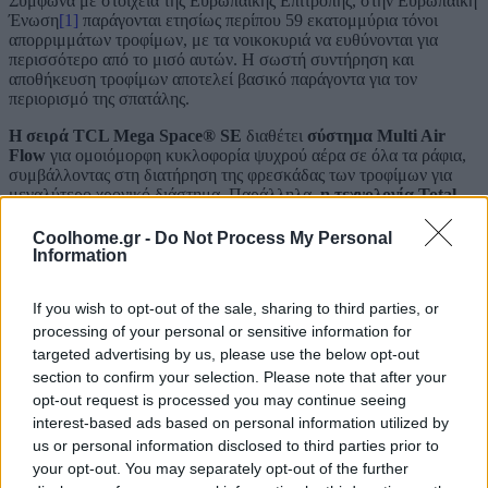
Σύμφωνα με στοιχεία της Ευρωπαϊκής Επιτροπής, στην Ευρωπαϊκή
Ένωση
[1]
παράγονται ετησίως περίπου 59 εκατομμύρια τόνοι
απορριμμάτων τροφίμων, με τα νοικοκυριά να ευθύνονται για
περισσότερο από το μισό αυτών. Η σωστή συντήρηση και
αποθήκευση τροφίμων αποτελεί βασικό παράγοντα για τον
περιορισμό της σπατάλης.
Η σειρά TCL Mega Space® SE
διαθέτει
σύστημα Multi Air
Flow
για ομοιόμορφη κυκλοφορία ψυχρού αέρα σε όλα τα ράφια,
συμβάλλοντας στη διατήρηση της φρεσκάδας των τροφίμων για
μεγαλύτερο χρονικό διάστημα. Παράλληλα,
η τεχνολογία Total
No Frost
αποτρέπει τον σχηματισμό πάγου και μειώνει την ανάγκη
χειροκίνητης απόψυξης.
Coolhome.gr -
Do Not Process My Personal
Information
Με βάθος πάγκου 60 εκ., τα ψυγεία της σειράς ενσωματώνονται
αρμονικά στον χώρο της κουζίνας, ενώ η
τεχνολογία VIP Thin-
If you wish to opt-out of the sale, sharing to third parties, or
Wall
μειώνει το πάχος των τοιχωμάτων, αυξάνοντας τον ωφέλιμο
εσωτερικό χώρο χωρίς αύξηση των εξωτερικών διαστάσεων.
processing of your personal or sensitive information for
targeted advertising by us, please use the below opt-out
Η σειρά διαθέτει επίσης
Variable Zone
με δυνατότητα
ρύθμισης
section to confirm your selection. Please note that after your
θερμοκρασίας από -1°C έως 4°C
, προσφέροντας
μεγαλύτερη
opt-out request is processed you may continue seeing
ευελιξία αποθήκευσης
για διαφορετικά είδη τροφίμων και ποτών,
interest-based ads based on personal information utilized by
ανάλογα με τις καθημερινές ανάγκες του χρήστη.
us or personal information disclosed to third parties prior to
Παράλληλα, ο
inverter compressor
συμβάλλει στη
χαμηλότερη
your opt-out. You may separately opt-out of the further
κατανάλωση ενέργειας
, στη μείωση του θορύβου και στη