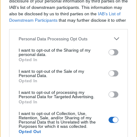
disclosure of your personal information by third parties on the
συνολικά πιο αποδοτική λειτουργία της συσκευής.
IAB’s list of downstream participants. This information may
also be disclosed by us to third parties on the
IAB’s List of
Οι εργονομικές λύσεις αποθήκευσης, όπως οι ευέλικτες θέσεις για
μπουκάλια και οι ειδικά διαμορφωμένες ζώνες για φρέσκα
Downstream Participants
that may further disclose it to other
προϊόντα, διευκολύνουν την καλύτερη οργάνωση και πρόσβαση
third parties.
στα τρόφιμα στην καθημερινότητα
.
Personal Data Processing Opt Outs
Ακολουθούν πέντε σημάδια ότι ίσως έχει έρθει η στιγμή να
αναβαθμίσετε το ψυγείο σας — από την ταχύτερη αλλοίωση
I want to opt-out of the Sharing of my
τροφίμων και την έλλειψη αποθηκευτικού χώρου έως τη δυσκολία
personal data.
οργάνωσης και την αυξημένη κατανάλωση ενέργειας. Η σειρά TCL
Opted In
Mega Space® SE ενσωματώνει τεχνολογίες που συμβάλλουν στη
διατήρηση της φρεσκάδας, στη βελτιστοποίηση του χώρου και στην
I want to opt-out of the Sale of my
πιο αποδοτική καθημερινή λειτουργία.
Personal Data.
Opted In
I want to opt-out of processing my
Μη ομοιόμορφη ψύξη που επηρεάζει τη διατήρηση των
Personal Data for Targeted Advertising.
τροφίμων
Opted In
Περιορισμένος αποθηκευτικός χώρος παρά τις εξωτερικές
διαστάσεις
I want to opt-out of Collection, Use,
Δυσκολία οργάνωσης και πρόσβασης στα τρόφιμα
Retention, Sale, and/or Sharing of my
Personal Data that Is Unrelated with the
Περιορισμένη ευελιξία στη ρύθμιση θερμοκρασίας
Purposes for which it was collected.
Αυξημένος θόρυβος και μειωμένη ενεργειακή απόδοση με
Opted Out
την πάροδο του χρόνου