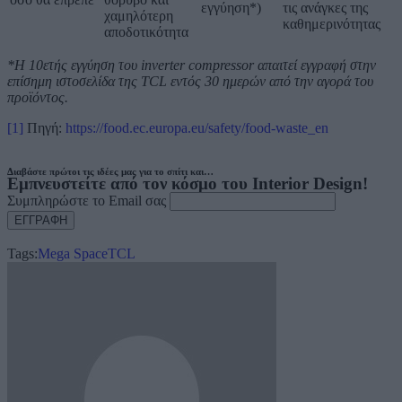
εγγύηση*)
τις ανάγκες της
χαμηλότερη
καθημερινότητας
αποδοτικότητα
*
Η 10ετής εγγύηση του inverter compressor απαιτεί εγγραφή στην
επίσημη ιστοσελίδα της TCL εντός 30 ημερών από την αγορά του
προϊόντος.
[1]
Πηγή:
https://food.ec.europa.eu/safety/food-waste_en
Διαβάστε πρώτοι τις ιδέες μας για το σπίτι και…
Εμπνευστείτε από τον κόσμο του Interior Design!
Συμπληρώστε το Email σας
Tags:
Mega Space
TCL