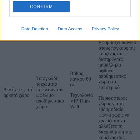
Τι πραγματικά κάνει τη διαφορά στην καθημερινότητα
CONFIRM
Λύση TCL
Γιατί Είναι
Mega
Το Σημάδι
Βασικό Όφελος
Data Deletion
Data Access
Privacy Policy
Σημαντικό
Space® SE
Series
Εφαρμόζει ιδανικά
στους πάγκους της
κουζίνας σας,
διατηρώντας
παράλληλα
άφθονο
Βάθος
αποθηκευτικό
Τα ογκώδη
πάγκου 60
χώρο στο
τοιχώματα
εκ.
εσωτερικό
Δεν έχετε ποτέ
μειώνουν τον
αρκετό χώρο
ωφέλιμο
Τεχνολογία
Περισσότερος
αποθηκευτικό
VIP Thin-
χώρος για τα
χώρο
Wall
εβδομαδιαία
ψώνια χωρίς να
χρειάζεται να
αλλάξετε τη
διαρρύθμιση της
κουζίνας σας