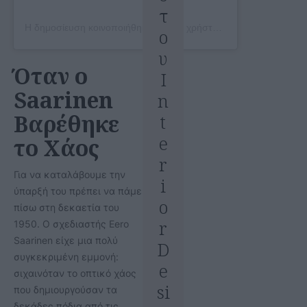
τ
Η δημοσίευση κοινοποιήθηκε από το χρήστη Becca (@apartmentalist_)
ο
υ
Όταν ο
I
Saarinen
n
Βαρέθηκε
t
e
το Χάος
r
Για να καταλάβουμε την
i
ύπαρξή του πρέπει να πάμε
o
πίσω στη δεκαετία του
r
1950. Ο σχεδιαστής Eero
Saarinen είχε μια πολύ
D
συγκεκριμένη εμμονή:
e
σιχαινόταν το οπτικό χάος
si
που δημιουργούσαν τα
δεκάδες πόδια από τις