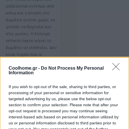
μαζεύονται εντελώς από
κάτω και η κίνηση στο
δωμάτιο γίνεται χωρίς να
χτυπάς τα δάχτυλά σου
στις γωνίες. Η έλλειψη
οπτικού όγκου κάνει το
δωμάτιο να αναπνέει. Δεν
είναι τυχαίο που οι
περισσότεροι interior
Coolhome.gr -
Do Not Process My Personal
designers προτείνουν να το
Information
συνδυάζεις με
διαφορετικές, ασύμμετρες
If you wish to opt-out of the sale, sharing to third parties, or
καρέκλες. Έτσι το
processing of your personal or sensitive information for
αποτέλεσμα δείχνει
targeted advertising by us, please use the below opt-out
λιγότερο στημένο, σαν να
section to confirm your selection. Please note that after your
προέκυψε φυσικά.
opt-out request is processed you may continue seeing
interest-based ads based on personal information utilized by
us or personal information disclosed to third parties prior to
your opt-out. You may separately opt-out of the further