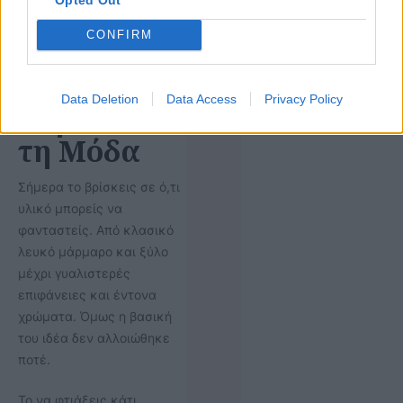
CONFIRM
Η δημοσίευση κοινοποιήθηκε από το χρήστη Rove Concepts (@roveconcepts)
Data Deletion
Data Access
Privacy Policy
Πέρα από
τη Μόδα
Σήμερα το βρίσκεις σε ό,τι
υλικό μπορείς να
φανταστείς. Από κλασικό
λευκό μάρμαρο και ξύλο
μέχρι γυαλιστερές
επιφάνειες και έντονα
χρώματα. Όμως η βασική
του ιδέα δεν αλλοιώθηκε
ποτέ.
Το να φτιάξεις κάτι