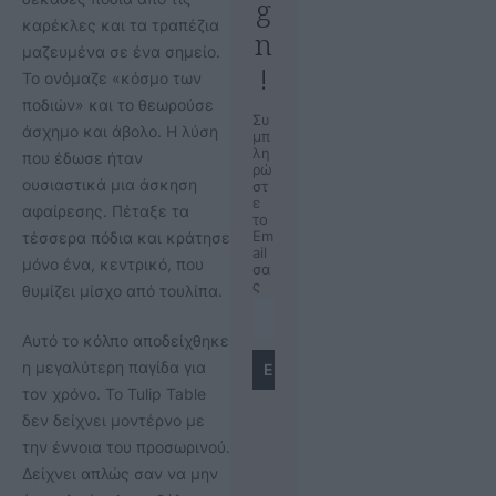
g
καρέκλες και τα τραπέζια
n
μαζευμένα σε ένα σημείο.
!
Το ονόμαζε «κόσμο των
ποδιών» και το θεωρούσε
Συ
άσχημο και άβολο. Η λύση
μπ
λη
που έδωσε ήταν
ρώ
ουσιαστικά μια άσκηση
στ
ε
αφαίρεσης. Πέταξε τα
το
Em
τέσσερα πόδια και κράτησε
ail
μόνο ένα, κεντρικό, που
σα
ς
θυμίζει μίσχο από τουλίπα.
Αυτό το κόλπο αποδείχθηκε
η μεγαλύτερη παγίδα για
τον χρόνο. Το Tulip Table
δεν δείχνει μοντέρνο με
την έννοια του προσωρινού.
Δείχνει απλώς σαν να μην