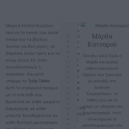
T
Μερικά έπιπλα θυμίζουν
A
εκείνα τα trends των social
Μάρθα
ΔΙ
G
media που τα βλέπεις
Α
Κατσαρού
S:
παντού για δύο μήνες, τα
Β
T
Α
βαριέσαι στους τρεις και τα
U
Γεια σου φίλη! Είμαι η
Σ
L
κλαις στους έξι όταν
Μάρθα και αγαπώ
ΤΕ
I
συνειδητοποιείς τι
Π
καθετί καινούργιο!
P 
Ρ
αγόρασες. Και μετά
Παρόλο που ξεκίνησα
T
Ω
υπάρχει το
Tulip Table
.
με σπουδές στη
A
Τ
Διοίκηση
Αυτό το στρογγυλό πράγμα
ΟΙ
B
ΤΙ
Επιχειρήσεων, το
L
με το ένα πόδι που
Σ
E
πάθος μου για τη
βρίσκεται σε κάθε ψαγμένο
ΙΔ
γραφή με οδήγησε στη
διαμέρισμα, σε κάθε
ΤΡΑ
ΕΕ
Δημοσιογραφία, όπου
Σ
ΠΕΖ
μπουτίκ ξενοδοχείο και σε
ολοκλήρωσα το
Μ
Ι
κάθε δεύτερη φωτογραφία
Α
μεταπτυχιακό μου στο