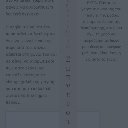
στο Pinterest, χωρίς ποτέ
Σ
ΕΚΠΑ. Πάντα με
ΓΙ
κανείς να αναρωτηθεί τι
γοήτευε ο κόσμος του
Α
δουλειά έχει εκεί.
lifestyle, της μόδας,
Τ
Ο
της ομορφιάς και της
Σ
Η αλήθεια είναι ότι δεν
διακόσμησης, και τώρα
ΠΙ
προσπαθεί να βγάλει μάτι.
έχω τη χαρά να
ΤΙ
Αντί να φωνάζει για την
μοιράζομαι τις δικές
Κ
μου ιδέες και σκέψεις
ΑΙ
παρουσία του, απλώς
…
μαζί σου. Είσαι έτοιμη
κάθεται στη γωνία του και
Ε
για αυτό το ταξίδι;
σε κάνει να αναρωτιέσαι
μ
πώς καταφέρνει να
π
ταιριάζει τόσο με τα
vintage χαλιά της γιαγιάς
ν
όσο και με τα industrial
ε
φωτιστικά που πήρες
υ
πέρυσι.
σ
τ