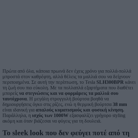
Πρώτα από όλα, κάποια πρωινά δεν έχεις χρόνο για πολλά-πολλά
μπροστά στον καθρέφτη, αλλά θέλεις τα μαλλιά σου να δείχνουν
περιποιημένα. Σε αυτή την περίπτωση, το Tesla
SLH300BPR
κάνει
τη ζωή σου πιο εύκολη.
Με τα πολλαπλά εξαρτήματα που διαθέτει
μπορείς
να στεγνώσεις και να φορμάρεις τα μαλλιά σου
ταυτόχρονα
. Η μεγάλη στρογγυλή βούρτσα βοηθά να
δημιουργήσεις όγκο στις ρίζες, ενώ η θερμική βούρτσα
38 mm
είναι ιδανική για
απαλούς κυματισμούς και φυσική κίνηση.
Παράλληλα, η
ισχύς των 1000W
εξασφαλίζει γρήγορο styling
ακόμη και όταν βιάζεσαι να φύγεις για τη δουλειά.
Το sleek look που δεν φεύγει ποτέ από τη