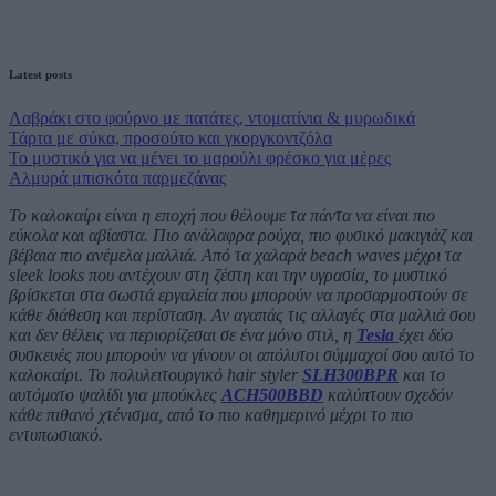
Latest posts
Λαβράκι στο φούρνο με πατάτες, ντοματίνια & μυρωδικά
Τάρτα με σύκα, προσούτο και γκοργκοντζόλα
Το μυστικό για να μένει το μαρούλι φρέσκο για μέρες
Αλμυρά μπισκότα παρμεζάνας
Το καλοκαίρι είναι η εποχή που θέλουμε τα πάντα να είναι πιο
εύκολα και αβίαστα. Πιο ανάλαφρα ρούχα, πιο φυσικό μακιγιάζ και
βέβαια πιο ανέμελα μαλλιά. Από τα χαλαρά beach waves μέχρι τα
sleek looks που αντέχουν στη ζέστη και την υγρασία, το μυστικό
βρίσκεται στα σωστά εργαλεία που μπορούν να προσαρμοστούν σε
κάθε διάθεση και περίσταση.
Αν αγαπάς τις αλλαγές στα μαλλιά σου
και δεν θέλεις να περιορίζεσαι σε ένα μόνο στιλ, η
Tesla
έχει δύο
συσκευές που μπορούν να γίνουν οι απόλυτοι σύμμαχοί σου αυτό το
καλοκαίρι. Το πολυλειτουργικό hair styler
SLH300BPR
και το
αυτόματο ψαλίδι για μπούκλες
ACH500BBD
καλύπτουν σχεδόν
κάθε πιθανό χτένισμα, από το πιο καθημερινό μέχρι το πιο
εντυπωσιακό.