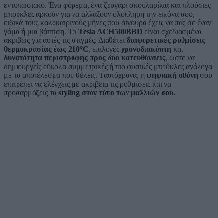
εντυπωσιακό. Ένα φόρεμα, ένα ζευγάρι σκουλαρίκια και πλούσιες
μπούκλες αρκούν για να αλλάξουν ολόκληρη την εικόνα σου,
ειδικά τους καλοκαιρινούς μήνες που σίγουρα έχεις να πας σε έναν
γάμο ή μια βάπτιση.
Το
Tesla ACH500BBD
είναι σχεδιασμένο
ακριβώς για αυτές τις στιγμές. Διαθέτει
διαφορετικές ρυθμίσεις
θερμοκρασίας έως 210°C
, επιλογές
χρονοδιακόπτη
και
δυνατότητα περιστροφής προς δύο κατευθύνσεις
, ώστε να
δημιουργείς εύκολα συμμετρικές ή πιο φυσικές μπούκλες ανάλογα
με το αποτέλεσμα που θέλεις. Ταυτόχρονα, η
ψηφιακή οθόνη
σου
επιτρέπει να ελέγχεις με ακρίβεια τις ρυθμίσεις και να
προσαρμόζεις το
styling στον τύπο των μαλλιών σου.