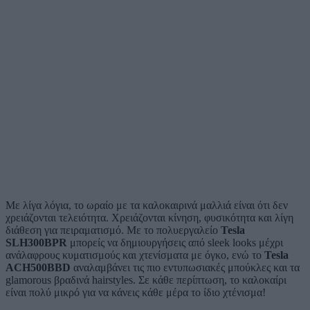
Με λίγα λόγια, το ωραίο με τα καλοκαιρινά μαλλιά είναι ότι δεν
χρειάζονται τελειότητα. Χρειάζονται κίνηση, φυσικότητα και λίγη
διάθεση για πειραματισμό. Με το πολυεργαλείο
Tesla
SLH300BPR
μπορείς να δημιουργήσεις από sleek looks μέχρι
ανάλαφρους κυματισμούς και χτενίσματα με όγκο, ενώ το
Tesla
ACH500BBD
αναλαμβάνει τις πιο εντυπωσιακές μπούκλες και τα
glamorous βραδινά hairstyles. Σε κάθε περίπτωση,
το καλοκαίρι
είναι πολύ μικρό για να κάνεις κάθε μέρα το ίδιο χτένισμα!