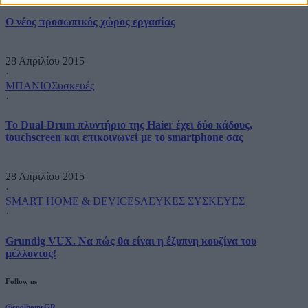
O νέος προσωπικός χώρος εργασίας
28 Απριλίου 2015
·
ΜΠΑΝΙΟ
Συσκευές
·
Το Dual-Drum πλυντήριο της Haier έχει δύο κάδους,
touchscreen και επικοινωνεί με το smartphone σας
28 Απριλίου 2015
·
SMART HOME & DEVICES
ΛΕΥΚΕΣ ΣΥΣΚΕΥΕΣ
·
Grundig VUX. Να πώς θα είναι η έξυπνη κουζίνα του
μέλλοντος!
Follow us
@coolhomeGR