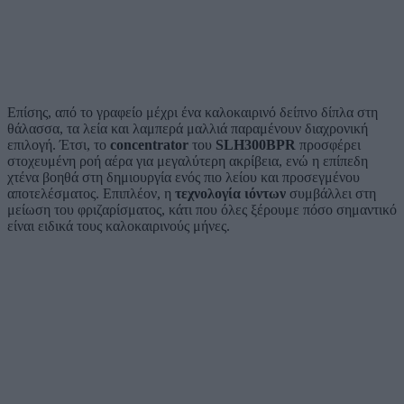
Επίσης, από το γραφείο μέχρι ένα καλοκαιρινό δείπνο δίπλα στη
θάλασσα, τα λεία και λαμπερά μαλλιά παραμένουν διαχρονική
επιλογή. Έτσι, τ
ο
concentrator
του
SLH300BPR
προσφέρει
στοχευμένη ροή αέρα για μεγαλύτερη ακρίβεια, ενώ η επίπεδη
χτένα βοηθά στη δημιουργία ενός πιο λείου και προσεγμένου
αποτελέσματος. Επιπλέον, η
τεχνολογία ιόντων
συμβάλλει στη
μείωση του φριζαρίσματος, κάτι που όλες ξέρουμε πόσο σημαντικό
είναι ειδικά τους καλοκαιρινούς μήνες.