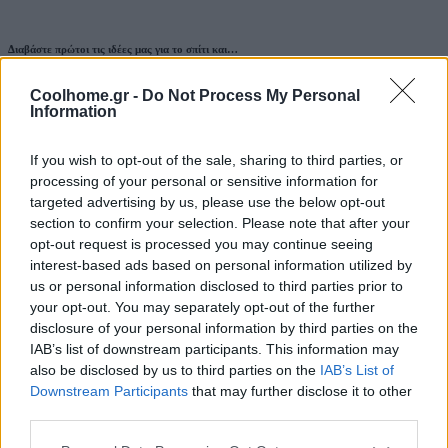
Διαβάστε πρώτοι τις ιδέες μας για το σπίτι και…
Εμπνευστείτε από τον κόσμο του Interior Design!
Coolhome.gr -
Do Not Process My Personal
Information
Συμπληρώστε το Email σας
If you wish to opt-out of the sale, sharing to third parties, or
Tags:
tesla
χτενίσματα του καλοκαιριού
processing of your personal or sensitive information for
targeted advertising by us, please use the below opt-out
section to confirm your selection. Please note that after your
Μάρθα Κατσαρού
opt-out request is processed you may continue seeing
interest-based ads based on personal information utilized by
Γεια σου φίλη! Είμαι η Μάρθα και αγαπώ καθετί καινούργιο!
us or personal information disclosed to third parties prior to
Παρόλο που ξεκίνησα με σπουδές στη Διοίκηση Επιχειρήσεων, το
πάθος μου για τη γραφή με οδήγησε στη Δημοσιογραφία, όπου
your opt-out. You may separately opt-out of the further
ολοκλήρωσα το μεταπτυχιακό μου στο ΕΚΠΑ. Πάντα με γοήτευε
disclosure of your personal information by third parties on the
ο κόσμος του lifestyle, της μόδας, της ομορφιάς και της
IAB’s list of downstream participants. This information may
διακόσμησης, και τώρα έχω τη χαρά να μοιράζομαι τις δικές μου
also be disclosed by us to third parties on the
IAB’s List of
ιδέες και σκέψεις μαζί σου. Είσαι έτοιμη για αυτό το ταξίδι;
Downstream Participants
that may further disclose it to other
Leave a Reply
third parties.