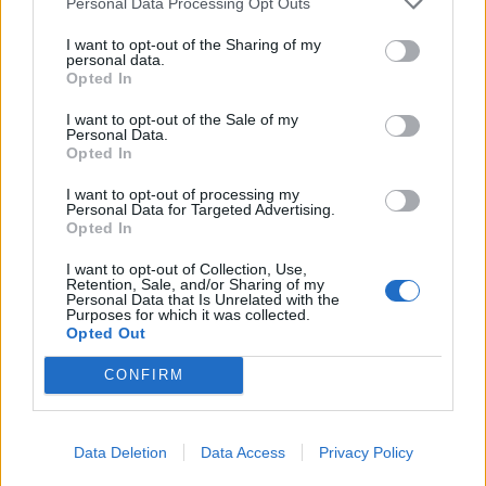
Η ηλ. διεύθυνση σας δεν δημοσιεύεται.
Τα υποχρεωτικά πεδία
Personal Data Processing Opt Outs
σημειώνονται με
*
I want to opt-out of the Sharing of my
personal data.
Opted In
I want to opt-out of the Sale of my
Personal Data.
Opted In
I want to opt-out of processing my
Personal Data for Targeted Advertising.
Opted In
Save my name, email, and website in this browser for the next
I want to opt-out of Collection, Use,
time I comment.
Retention, Sale, and/or Sharing of my
Personal Data that Is Unrelated with the
Send Message
Purposes for which it was collected.
Opted Out
Δείτε επίσης…
CONFIRM
13 Ιουλίου 0202
·
Data Deletion
Data Access
Privacy Policy
Συσκευές
·