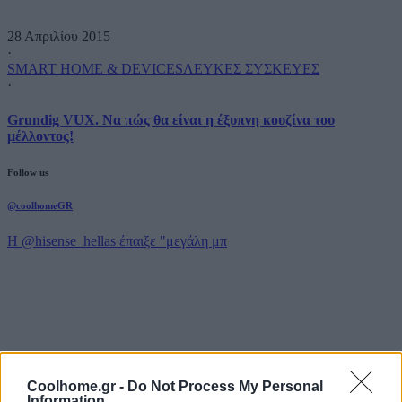
28 Απριλίου 2015
·
SMART HOME & DEVICES
ΛΕΥΚΕΣ ΣΥΣΚΕΥΕΣ
·
Grundig VUX. Να πώς θα είναι η έξυπνη κουζίνα του
μέλλοντος!
Follow us
@coolhomeGR
Η @hisense_hellas έπαιξε "μεγάλη μπ
Coolhome.gr -
Do Not Process My Personal
Information