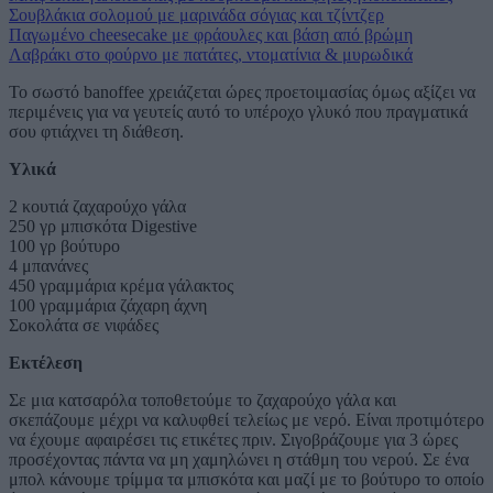
Σουβλάκια σολομού με μαρινάδα σόγιας και τζίντζερ
Παγωμένο cheesecake με φράουλες και βάση από βρώμη
Λαβράκι στο φούρνο με πατάτες, ντοματίνια & μυρωδικά
Το σωστό banoffee χρειάζεται ώρες προετοιμασίας όμως αξίζει να
περιμένεις για να γευτείς αυτό το υπέροχο γλυκό που πραγματικά
σου φτιάχνει τη διάθεση.
Υλικά
2 κουτιά ζαχαρούχο γάλα
250 γρ μπισκότα Digestive
100 γρ βούτυρο
4 μπανάνες
450 γραμμάρια κρέμα γάλακτος
100 γραμμάρια ζάχαρη άχνη
Σοκολάτα σε νιφάδες
Εκτέλεση
Σε μια κατσαρόλα τοποθετούμε το ζαχαρούχο γάλα και
σκεπάζουμε μέχρι να καλυφθεί τελείως με νερό. Είναι προτιμότερο
να έχουμε αφαιρέσει τις ετικέτες πριν. Σιγοβράζουμε για 3 ώρες
προσέχοντας πάντα να μη χαμηλώνει η στάθμη του νερού. Σε ένα
μπολ κάνουμε τρίμμα τα μπισκότα και μαζί με το βούτυρο το οποίο