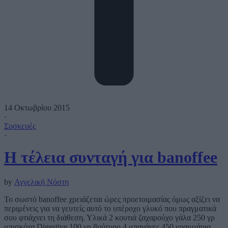
14 Οκτωβρίου 2015
·
Συσκευές
·
Η τέλεια συνταγή για banoffee
by
Αγγελική Νόστη
Το σωστό banoffee χρειάζεται ώρες προετοιμασίας όμως αξίζει να
περιμένεις για να γευτείς αυτό το υπέροχο γλυκό που πραγματικά
σου φτιάχνει τη διάθεση. Υλικά 2 κουτιά ζαχαρούχο γάλα 250 γρ
μπισκότα Digestive 100 γρ βούτυρο 4 μπανάνες 450 γραμμάρια