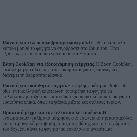
Ιδανική για
τέλειο σιγοβράσιμο φαγητού.
Το ειδικό καμπύλο
καπάκι βοηθά το φαγητό να σιγοβράσει στο ζουμί του. Έτσι
εξασφαλίζετε ακόμα πιο νόστιμα αποτελέσματα!
Βάση CookStar για
εξοικονόμηση ενέργειας.
Η Βάση CookStar,
κατάλληλη για όλες τις εστίες ακόμα και για τις επαγωγικές,
διανέμει τη θερμότητα ιδανικά!
Ιδανική για
ευαίσθητα φαγητά.
Η υψηλής ποιότητας Protectal-
plus, αντικολλητική επίστρωση, αποτρέπει τα φαγητά να
κολλήσουν μεταξύ τους -κάτι ιδιαίτερα πρακτικό, ιδιαίτερα για τα
ευαίσθητα υλικά, όπως τα ψάρια, ριζότο και σάλτσες τυριών.
Πρακτική μέχρι και την τελευταία λεπτομέρεια.
Η
ενσωματωμένη κλίμακα μέτρησης στο εσωτερικό της κατσαρόλας
και η στρογγυλή μετάβαση μεταξύ της βάσης και του τοιχώματος
του δοχείου κάνει τα φαγητά πιο εύκολο στο ανακάτεμα