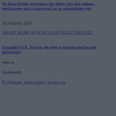
Το Dual-Drum πλυντήριο της Haier έχει δύο κάδους,
touchscreen και επικοινωνεί με το smartphone σας
28 Απριλίου 2015
·
SMART HOME & DEVICES
ΛΕΥΚΕΣ ΣΥΣΚΕΥΕΣ
·
Grundig VUX. Να πώς θα είναι η έξυπνη κουζίνα του
μέλλοντος!
Follow us
@coolhomeGR
Η @hisense_hellas έπαιξε "μεγάλη μπ