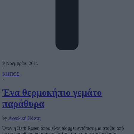
9 Νοεμβρίου 2015
·
ΚΗΠΟΣ
·
Ένα θερμοκήπιο γεμάτο
παράθυρα
by
Αγγελική Νόστη
Όταν η Barb Rosen όπου είναι blogger εντόπισε μια στοίβα από
παλιά παράθυρα προς πέντε δολάρια το κομμάτι τα αγόρασε