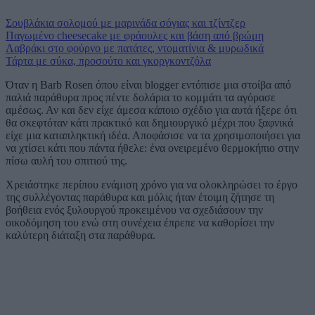
Σουβλάκια σολομού με μαρινάδα σόγιας και τζίντζερ
Παγωμένο cheesecake με φράουλες και βάση από βρώμη
Λαβράκι στο φούρνο με πατάτες, ντοματίνια & μυρωδικά
Τάρτα με σύκα, προσούτο και γκοργκοντζόλα
Όταν η Barb Rosen όπου είναι blogger εντόπισε μια στοίβα από
παλιά παράθυρα προς πέντε δολάρια το κομμάτι τα αγόρασε
αμέσως. Αν και δεν είχε άμεσα κάποιο σχέδιο για αυτά ήξερε ότι
θα σκεφτόταν κάτι πρακτικό και δημιουργικό μέχρι που ξαφνικά
είχε μια καταπληκτική ιδέα. Αποφάσισε να τα χρησιμοποιήσει για
να χτίσει κάτι που πάντα ήθελε: ένα ονειρεμένο θερμοκήπιο στην
πίσω αυλή του σπιτιού της.
Χρειάστηκε περίπου ενάμιση χρόνο για να ολοκληρώσει το έργο
της συλλέγοντας παράθυρα και μόλις ήταν έτοιμη ζήτησε τη
βοήθεια ενός ξυλουργού προκειμένου να σχεδιάσουν την
οικοδόμηση του ενώ στη συνέχεια έπρεπε να καθορίσει την
καλύτερη διάταξη στα παράθυρα.