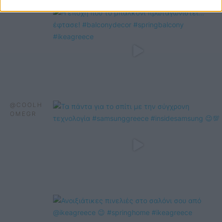
@COOLH
OMEGR