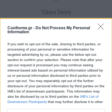
Τάνια Γκίνη
Δείτε επίσης…
Coolhome.gr -
Do Not Process My Personal
13 Ιουλίου 0202
·
28 Απριλίου 2015
28 Απριλίου 2015
Information
Συσκευές
·
·
O νέος
ΜΠΑΝΙΟ
Συσκευές
SMART HOME & 
If you wish to opt-out of the sale, sharing to third parties, or
Το Dual-
προσωπικός
DEVICES
processing of your personal or sensitive information for
targeted advertising by us, please use the below opt-out
Drum
χώρος
ΛΕΥΚΕΣ ΣΥΣΚΕΥΕΣ
section to confirm your selection. Please note that after your
πλυντήριο
Grundig
εργασίας
opt-out request is processed you may continue seeing
της Haier
VUX. Να πώς
interest-based ads based on personal information utilized by
us or personal information disclosed to third parties prior to
έχει δύο
θα είναι η
your opt-out. You may separately opt-out of the further
κάδους,
έξυπνη
disclosure of your personal information by third parties on the
touchscreen
κουζίνα του
IAB’s list of downstream participants. This information may
also be disclosed by us to third parties on the
IAB’s List of
και
μέλλοντος!
Downstream Participants
that may further disclose it to other
επικοινωνεί
third parties.