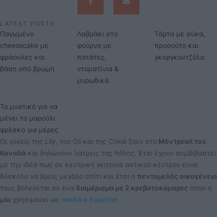
LATEST POSTS
Παγωμένο
Λαβράκι στο
Τάρτα με σύκα,
cheesecake με
φούρνο με
προσούτο και
φράουλες και
πατάτες,
γκοργκοντζόλα
βάση από βρώμη
ντοματίνια &
μυρωδικά
Το μυστικό για να
μένει το μαρούλι
φρέσκο για μέρες
Οι γονείς της Lily, του Oli και της Chloé ζουν στο
Μόντρεαλ του
Καναδά
και δηλώνουν λάτρεις της πόλης. Έτσι έχουν συμβιβαστεί
με την ιδέα πως σε κεντρική γειτονιά αστικού κέντρου είναι
δύσκολο να βρεις μεγάλο σπίτι και έτσι η
πενταμελής οικογένεια
τους βολεύεται σε ένα
διαμέρισμα με 2 κρεβατοκάμαρες
όπου η
μία
χρησιμεύει ως
παιδικό δωμάτιο
.