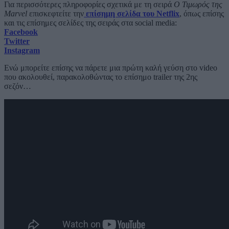
Για περισσότερες πληροφορίες σχετικά με τη σειρά
Ο Τιμωρός της
Marvel
επισκεφτείτε την
επίσημη σελίδα του Netflix
, όπως επίσης
και τις επίσημες σελίδες της σειράς στα social media:
Facebook
Twitter
Instagram
Ενώ μπορείτε επίσης να πάρετε μια πρώτη καλή γεύση στο video
που ακολουθεί, παρακολοθώντας το επίσημο trailer της 2ης
σεζόν…