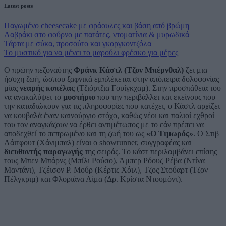
Latest posts
Παγωμένο cheesecake με φράουλες και βάση από βρώμη
Λαβράκι στο φούρνο με πατάτες, ντοματίνια & μυρωδικά
Τάρτα με σύκα, προσούτο και γκοργκοντζόλα
Το μυστικό για να μένει το μαρούλι φρέσκο για μέρες
Ο πρώην πεζοναύτης
Φράνκ Κάστλ (Τζον Μπέρνθαλ)
ζει μια
ήσυχη ζωή, ώσπου ξαφνικά εμπλέκεται στην απόπειρα δολοφονίας
μίας
νεαρής κοπέλας
(Τζιόρτζια Γουίγκχαμ). Στην προσπάθεια του
να ανακαλύψει το
μυστήριο
που την περιβάλλει και εκείνους που
την καταδιώκουν για τις πληροφορίες που κατέχει, ο Κάστλ αρχίζει
να κουβαλά έναν καινούργιο στόχο, καθώς νέοι και παλιοί εχθροί
του τον αναγκάζουν να έρθει αντιμέτωπος με το εάν πρέπει να
αποδεχθεί τo πεπρωμένο και τη ζωή του ως
«Ο Τιμωρός»
. Ο Στιβ
Λάιτφουτ (Χάνιμπαλ) είναι ο showrunner, συγγραφέας και
διευθυντής παραγωγής
της σειράς. Το κάστ περιλαμβάνει επίσης
τους Μπεν Μπάρνς (Μπίλι Ρούσο), Άμπερ Ρόουζ Ρέβα (Ντίνα
Μαντάνι), Τζέισον Ρ. Μούρ (Κέρτις Χόιλ), Τζος Στούαρτ (Τζον
Πέλγκριμ) και Φλοριάνα Λίμα (Δρ. Κρίστα Ντουμόντ).