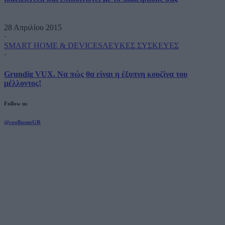
28 Απριλίου 2015
·
SMART HOME & DEVICES
ΛΕΥΚΕΣ ΣΥΣΚΕΥΕΣ
·
Grundig VUX. Να πώς θα είναι η έξυπνη κουζίνα του
μέλλοντος!
Follow us
@coolhomeGR