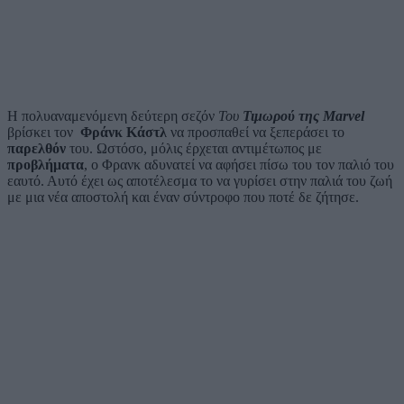
H πολυαναμενόμενη δεύτερη σεζόν
Του
Τιμωρού της
Marvel
βρίσκει τον
Φράνκ Κάστλ
να προσπαθεί να ξεπεράσει το
παρελθόν
του. Ωστόσο, μόλις έρχεται αντιμέτωπος με
προβλήματα
, ο Φρανκ αδυνατεί να αφήσει πίσω του τον παλιό του
εαυτό. Αυτό έχει ως αποτέλεσμα το να γυρίσει στην παλιά του ζωή
με μια νέα αποστολή και έναν σύντροφο που ποτέ δε ζήτησε.