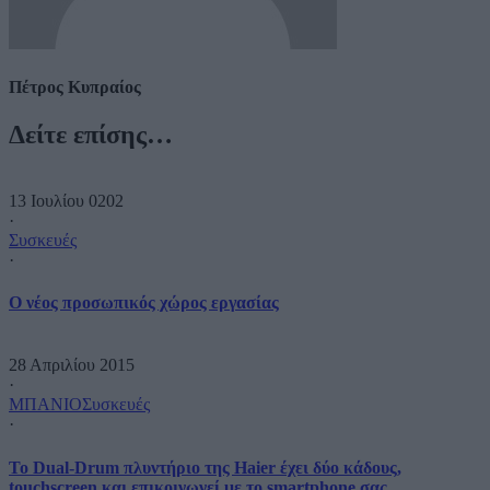
Πέτρος Κυπραίος
Δείτε επίσης…
13 Ιουλίου 0202
·
Συσκευές
·
O νέος προσωπικός χώρος εργασίας
28 Απριλίου 2015
·
ΜΠΑΝΙΟ
Συσκευές
·
Το Dual-Drum πλυντήριο της Haier έχει δύο κάδους,
touchscreen και επικοινωνεί με το smartphone σας