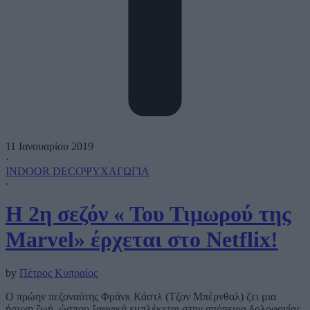
11 Ιανουαρίου 2019
·
INDOOR DECO
ΨΥΧΑΓΩΓΙΑ
·
Η 2η σεζόν « Του Τιμωρού της
Marvel» έρχεται στο Netflix!
by
Πέτρος Κυπραίος
Ο πρώην πεζοναύτης Φράνκ Κάστλ (Τζον Μπέρνθαλ) ζει μια
ήσυχη ζωή, ώσπου ξαφνικά εμπλέκεται στην απόπειρα δολοφονίας