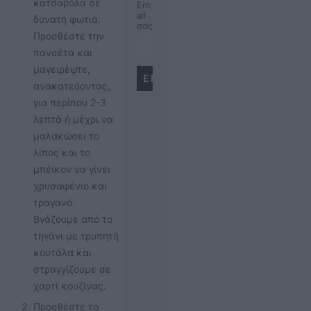
κατσαρόλα σε
Em
ail
δυνατή φωτιά.
σας
Προσθέστε την
πανσέτα και
μαγειρέψτε,
ανακατεύοντας,
για περίπου 2-3
λεπτά ή μέχρι να
μαλακώσει το
λίπος και το
μπέικον να γίνει
χρυσαφένιο και
τραγανό.
Βγάζουμε από το
τηγάνι με τρυπητή
κουτάλα και
στραγγίζουμε σε
χαρτί κουζίνας.
Προσθέστε το