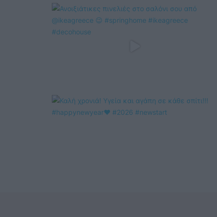
@COOLH
OMEGR