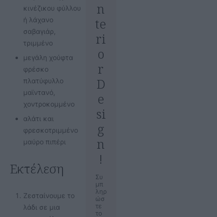
n
κινέζικου φύλλου
te
ή λάχανο
σαβαγιάρ,
ri
τριμμένο
o
μεγάλη χούφτα
r
φρέσκο
D
πλατύφυλλο
μαϊντανό,
e
χοντροκομμένο
si
αλάτι και
g
φρεσκοτριμμένο
n
μαύρο πιπέρι
!
Εκτέλεση
Συ
μπ
ληρ
Ζεσταίνουμε το
ώσ
τε
λάδι σε μια
το