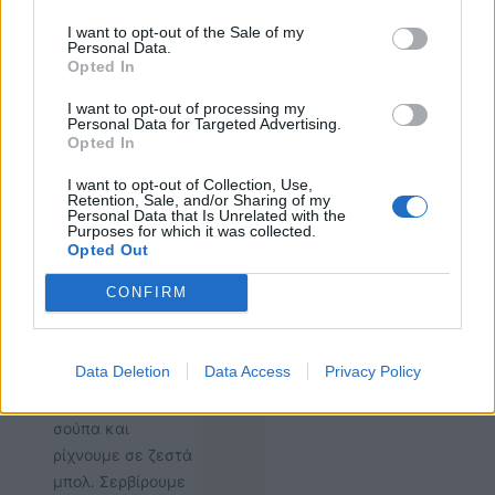
υφή.
I want to opt-out of the Sale of my
Personal Data.
Αφήνουμε τη
Opted In
σούπα να
σιγοβράσει ξανά,
I want to opt-out of processing my
Personal Data for Targeted Advertising.
προσθέτουμε το
Opted In
λάχανο και
μαγειρεύουμε για
I want to opt-out of Collection, Use,
Retention, Sale, and/or Sharing of my
3-4 λεπτά μέχρι
Personal Data that Is Unrelated with the
Purposes for which it was collected.
να μαραθεί.
Opted Out
Ζεσταίνουμε ξανά
την πανσέτα σε
CONFIRM
ένα μικρό τηγάνι
ταυτόχρονα.
Data Deletion
Data Access
Privacy Policy
Ανακατεύουμε τον
μισό μαϊντανό στη
σούπα και
ρίχνουμε σε ζεστά
μπολ. Σερβίρουμε