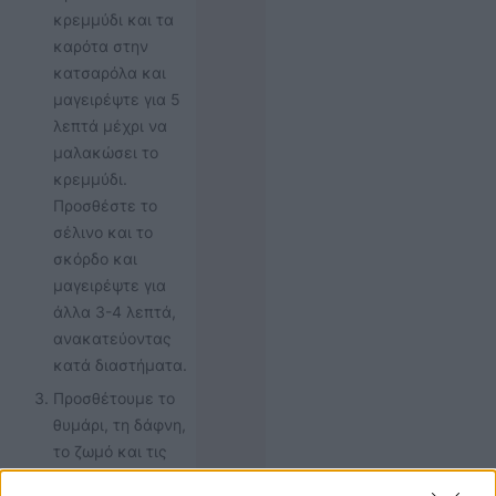
κρεμμύδι και τα
καρότα στην
κατσαρόλα και
μαγειρέψτε για 5
λεπτά μέχρι να
μαλακώσει το
κρεμμύδι.
Προσθέστε το
σέλινο και το
σκόρδο και
μαγειρέψτε για
άλλα 3-4 λεπτά,
ανακατεύοντας
κατά διαστήματα.
Προσθέτουμε το
θυμάρι, τη δάφνη,
το ζωμό και τις
ντομάτες,