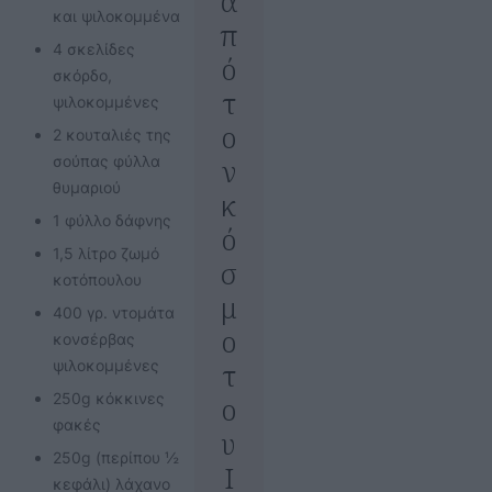
α
και ψιλοκομμένα
π
4 σκελίδες
ό
σκόρδο,
τ
ψιλοκομμένες
ο
2 κουταλιές της
σούπας φύλλα
ν
θυμαριού
κ
1 φύλλο δάφνης
ό
1,5 λίτρο ζωμό
σ
κοτόπουλου
μ
400 γρ. ντομάτα
ο
κονσέρβας
ψιλοκομμένες
τ
250g κόκκινες
ο
φακές
υ
250g (περίπου ½
I
κεφάλι) λάχανο