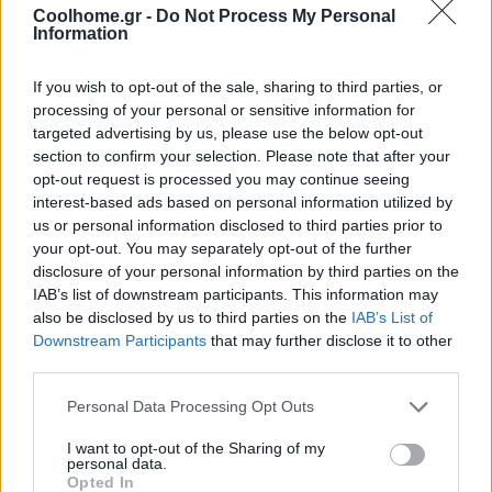
ανακατεύουμε και
Coolhome.gr -
Do Not Process My Personal
Information
αφήνουμε να
σιγοβράσουν.
If you wish to opt-out of the sale, sharing to third parties, or
Προσθέστε τις
processing of your personal or sensitive information for
φακές και
targeted advertising by us, please use the below opt-out
μαγειρέψτε για
section to confirm your selection. Please note that after your
20-25 λεπτά ή
opt-out request is processed you may continue seeing
μέχρι να
interest-based ads based on personal information utilized by
μαλακώσουν.
us or personal information disclosed to third parties prior to
Αφαιρέστε το
your opt-out. You may separately opt-out of the further
disclosure of your personal information by third parties on the
φύλλο δάφνης και
IAB’s list of downstream participants. This information may
χρησιμοποιήστε
also be disclosed by us to third parties on the
IAB’s List of
ένα μπλέντερ ή
Downstream Participants
that may further disclose it to other
επεξεργαστή
third parties.
τροφίμων για να
ανακατέψετε
Personal Data Processing Opt Outs
μερικώς τη σούπα,
I want to opt-out of the Sharing of my
διατηρώντας μια
personal data.
Opted In
αρκετά χοντρή