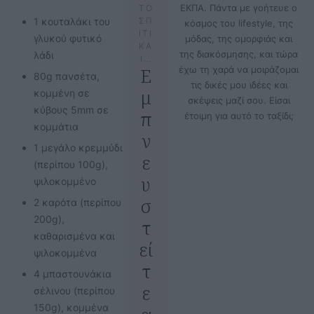
ΕΚΠΑ. Πάντα με γοήτευε ο
ΤΟ
1 κουταλάκι του
ΣΠ
κόσμος του lifestyle, της
ΙΤΙ
γλυκού φυτικό
μόδας, της ομορφιάς και
ΚΑ
της διακόσμησης, και τώρα
λάδι
Ι…
Ε
έχω τη χαρά να μοιράζομαι
80g πανσέτα,
τις δικές μου ιδέες και
μ
κομμένη σε
σκέψεις μαζί σου. Είσαι
κύβους 5mm σε
π
έτοιμη για αυτό το ταξίδι;
κομμάτια
ν
1 μεγάλο κρεμμύδι
ε
(περίπου 100g),
υ
ψιλοκομμένο
σ
2 καρότα (περίπου
200g),
τ
καθαρισμένα και
εί
ψιλοκομμένα
τ
4 μπαστουνάκια
ε
σέλινου (περίπου
150g), κομμένα