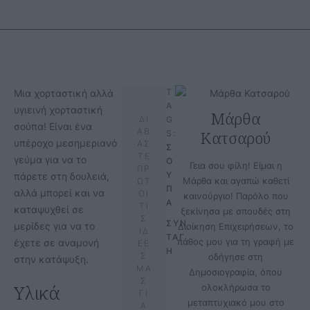
T
Μια χορταστική αλλά
A
υγιεινή χορταστική
Μάρθα
ΔΙ
G
σούπα! Είναι ένα
ΑΒ
Κατσαρού
S:
υπέροχο μεσημεριανό
ΑΣ
Σ
ΤΕ
γεύμα για να το
Ο
Γεια σου φίλη! Είμαι η
ΠΡ
Υ
πάρετε στη δουλειά,
Μάρθα και αγαπώ καθετί
ΩΤ
Π
αλλά μπορεί και να
ΟΙ
καινούργιο! Παρόλο που
Α
ΤΙ
καταψυχθεί σε
ξεκίνησα με σπουδές στη
Σ
ΣΥΝ
μερίδες για να το
Διοίκηση Επιχειρήσεων, το
ΙΔ
ΤΑΓ
πάθος μου για τη γραφή με
έχετε σε αναμονή
ΕΕ
Η
Σ
οδήγησε στη
στην κατάψυξη.
ΜΑ
Δημοσιογραφία, όπου
Σ
Υλικά
ολοκλήρωσα το
ΓΙ
μεταπτυχιακό μου στο
Α