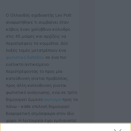
Ο Ολλανδός σχεδιαστής Lex Pott
αναρωτήθηκε τι συμβαίνει όταν
κόβεις έναν χαλύβδινο κύλινδρο
στις 45 μοίρες και αρχίζεις να
περιστρέφεις τα κομμάτια. Δύο
λοξές τομές μετατρέπουν ένα
φωτιστικό δαπέδου
σε ένα πιο
ευέλικτο αντικείμενο:
περιστρέφοντάς το προς μία
κατεύθυνση γίνεται προβολέας,
προς άλλη κατεύθυνση γίνεται
φωτιστικό ανάγνωσης, ενώ σε τρίτη
δημιουργεί έμμεσο
φωτισμό
προς τα
πάνω – κάθε επιλογή δημιουργεί
διαφορετική ατμόσφαιρα στον ίδιο
χώρο. Η λειτουργία έχει εμπνευστεί
από τη γεωμετρία, και η