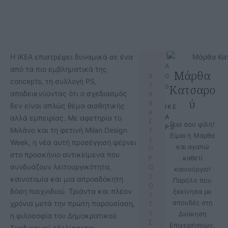
T
Η IKEA επιστρέφει δυναμικά σε ένα
A
από τα πιο εμβληματικά της
Μάρθα
Δ
G
concepts, τη συλλογή PS,
Ι
Κατσαρο
S
αποδεικνύοντας ότι ο σχεδιασμός
Α
:
ύ
Β
δεν είναι απλώς θέμα αισθητικής
IKE
Α
A 
αλλά εμπειρίας. Με αφετηρία το
Σ
Γεια σου φίλη!
PS
Μιλάνο και τη φετινή Milan Design
Τ
Είμαι η Μάρθα
Ε
Week, η νέα αυτή προσέγγιση φέρνει
και αγαπώ
Π
στο προσκήνιο αντικείμενα που
καθετί
Ρ
συνδυάζουν λειτουργικότητα,
Ω
καινούργιο!
Τ
καινοτομία και μια απροσδόκητη
Παρόλο που
Ο
δόση παιχνιδιού. Τριάντα και πλέον
ξεκίνησα με
Ι
σπουδές στη
χρόνια μετά την πρώτη παρουσίαση,
Τ
Ι
Διοίκηση
η φιλοσοφία του Δημοκρατικού
Σ
Επιχειρήσεων,
Σχεδιασμού εξελίσσεται,