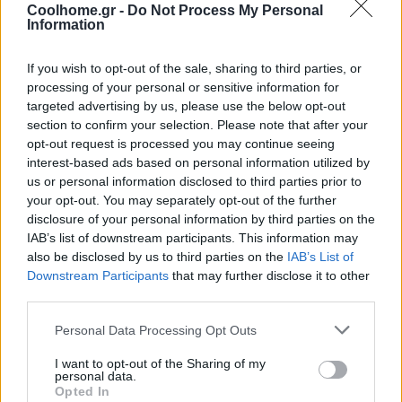
παιχνιδιάρικη κίνηση της
Coolhome.gr -
Do Not Process My Personal
Information
περιστροφής μεταμορφώνει το
φωτιστικό κάθε φορά. Το
If you wish to opt-out of the sale, sharing to third parties, or
κατοχυρωμένο σχέδιο διαθέτει
processing of your personal or sensitive information for
καπέλο σε μορφή τρομπέτας και
targeted advertising by us, please use the below opt-out
λεπτό μεταλλικό κορμό που
section to confirm your selection. Please note that after your
αναδύεται από μια φαρδιά βάση σε
opt-out request is processed you may continue seeing
σχήμα κώνου, διαθέσιμο σε 3
interest-based ads based on personal information utilized by
us or personal information disclosed to third parties prior to
αποχρώσεις.
your opt-out. You may separately opt-out of the further
disclosure of your personal information by third parties on the
«Όταν περιστρέφεις το φωτιστικό,
IAB’s list of downstream participants. This information may
δεν αλλάζει μόνο το φως αλλά και η
also be disclosed by us to third parties on the
IAB’s List of
ατμόσφαιρα του χώρου. Μειώσαμε
Downstream Participants
that may further disclose it to other
τον σχεδιασμό στην πιο καθαρή
third parties.
δυνατή μορφή του, και η λειτουργία
Personal Data Processing Opt Outs
του δεν αποκαλύπτεται με την
πρώτη ματιά – εκεί όμως βρίσκεται
I want to opt-out of the Sharing of my
η χαρά και το παιχνίδι. Υπάρχουν
personal data.
Opted In
επίπεδα που αποκαλύπτονται