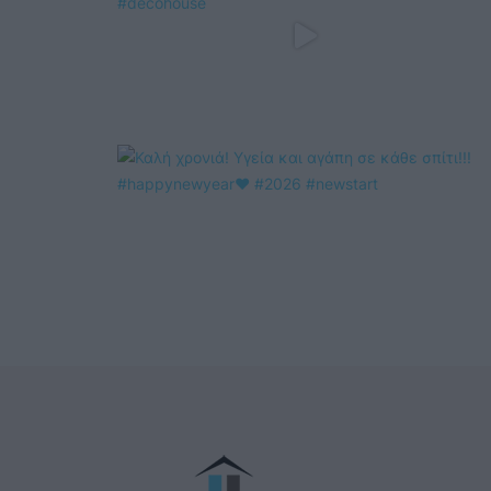
@COOLH
OMEGR