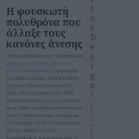
i
Η φουσκωτή
o
πολυθρόνα που
r
άλλαξε τους
D
κανόνες άνεσης
e
s
Ύστερα από δεκαετίες προσπαθειών
i
για
πρωτοτυπία στον σχεδιασμό
φουσκωτών επίπλων
, η φουσκωτή
g
πολυθρόνα βρίσκει τελικά τη θέση
n
της στην IKEA με τη συλλογή PS
!
2026. Από τη δεκαετία του 1990
αποτελούσε στόχο για την εταιρεία,
Σ
όμως κάθε προσπάθεια αποτύγχανε.
υ
Όταν ο Mikael Axelsson αποφάσισε
μ
π
να δοκιμάσει ξανά, οι περισσότεροι
λ
η
από την ομάδα του ήταν
ρ
επιφυλακτικοί. Κινούμενος από το
ώ