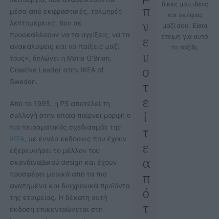
δικές μου ιδέες
π
μέσα από εκφραστικές, τολμηρές
και σκέψεις
ν
λεπτομέρειες, που σε
μαζί σου. Είσαι
προσκαλέσουν να τα αγγίξεις, να τα
έτοιμη για αυτό
ε
ανακαλύψεις και να παίξεις μαζί
το ταξίδι;
υ
τους», δηλώνει η Maria O’Brian,
σ
Creative Leader στην IKEA of
Sweden.
τ
ε
Από το 1995, η PS αποτελεί τη
ί
συλλογή στην οποία παίρνει μορφή ο
πιο πειραματικός σχεδιασμός της
τ
IKEA
, με εννέα εκδόσεις που έχουν
ε
εξερευνήσει το μέλλον του
α
σκανδιναβικού design και έχουν
π
προσφέρει μερικά από τα πιο
αγαπημένα και διαχρονικά προϊόντα
ό
της εταιρείας. Η δέκατη αυτή
τ
έκδοση επικεντρώνεται στη