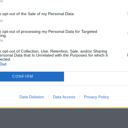
In
o opt-out of the Sale of my Personal Data.
In
CO
,
ΜΠΑΝΙΟ
ημιουργήσεις μπάνιο για δύο χωρίς να
to opt-out of processing my Personal Data for Targeted
αρμονία
ing.
In
λος της μέρας, το να έχεις δίπλα σου κάποιον που θ
o opt-out of Collection, Use, Retention, Sale, and/or Sharing
 πετσέτα μετά το …
ersonal Data that Is Unrelated with the Purposes for which it
lected.
2025
Out
CONFIRM
Data Deletion
Data Access
Privacy Policy