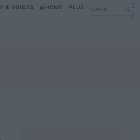
IY & GUIDES
@HOME
PLUS
ι