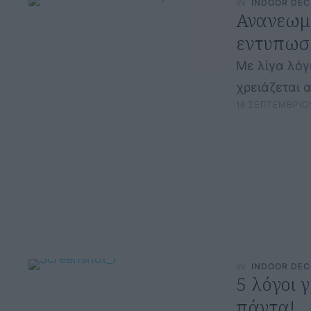
IN
INDOOR DE
Ανανεωμέ
εντυπωσι
Με λίγα λόγι
χρειάζεται 
16 ΣΕΠΤΕΜΒΡΙΟ
IN
INDOOR DE
5 λόγοι γ
πάντα!